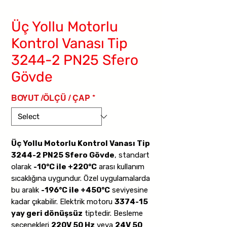
Üç Yollu Motorlu
Kontrol Vanası Tip
3244-2 PN25 Sfero
Gövde
BOYUT /ÖLÇÜ / ÇAP
*
Üç Yollu Motorlu Kontrol Vanası Tip
3244-2 PN25 Sfero Gövde
, standart
olarak
-10°C ile +220°C
arası kullanım
sıcaklığına uygundur. Özel uygulamalarda
bu aralık
-196°C ile +450°C
seviyesine
kadar çıkabilir. Elektrik motoru
3374-15
yay geri dönüşsüz
tiptedir. Besleme
seçenekleri
220V 50 Hz
veya
24V 50