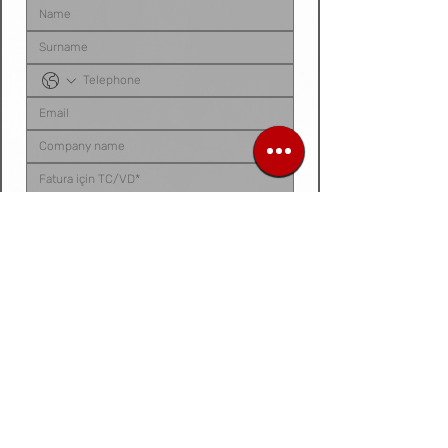
Sipariş listenizi, ürün talep belgenizi, fotoğraf 
veya videonuzu
 bu alana yükleyebilirsiniz. 
Dosyanız yoksa
, talep ettiğiniz ürünleri 
aşağıdaki 
kutucuğa tek tek yazarak
 bize 
iletebilirsiniz.
Siparis listeniz ya da urun fotograf / video /
belge
Dosya / Görsel Yükle
Forward