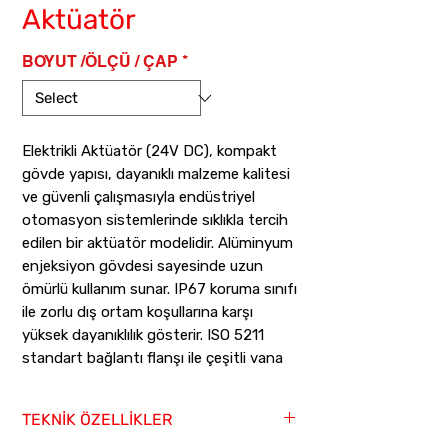
Aktüatör
BOYUT /ÖLÇÜ / ÇAP
*
Elektrikli Aktüatör (24V DC), kompakt
gövde yapısı, dayanıklı malzeme kalitesi
ve güvenli çalışmasıyla endüstriyel
otomasyon sistemlerinde sıklıkla tercih
edilen bir aktüatör modelidir. Alüminyum
enjeksiyon gövdesi sayesinde uzun
ömürlü kullanım sunar. IP67 koruma sınıfı
ile zorlu dış ortam koşullarına karşı
yüksek dayanıklılık gösterir. ISO 5211
standart bağlantı flanşı ile çeşitli vana
tiplerine kolay entegrasyon sağlar.
TEKNİK ÖZELLİKLER
24V DC gerilimle çalışır ve “On/Off”