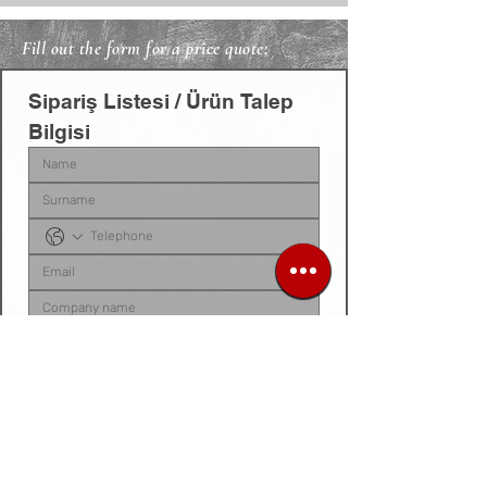
Fill out the form for a price quote;
Sipariş Listesi / Ürün Talep 
Bilgisi
Sipariş listenizi, ürün talep belgenizi, fotoğraf 
veya videonuzu
 bu alana yükleyebilirsiniz. 
Dosyanız yoksa
, talep ettiğiniz ürünleri 
aşağıdaki 
kutucuğa tek tek yazarak
 bize 
iletebilirsiniz.