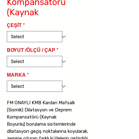
Kompansatörü
(Kaynak
ÇEŞİT
*
BOYUT /ÖLÇÜ / ÇAP
*
MARKA
*
FM ONAYLI KMB Kardan Mafsallı
(Sismik) Dilatasyon ve Deprem
Kompansatörü (Kaynak
Boyunlu) borulama sistemlerinde
dilatasyon geçiş noktalarına koyularak,
zemine oturan farklı kütlelerin getirdiği