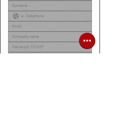
Sipariş listenizi, ürün talep belgenizi, fotoğraf 
veya videonuzu
 bu alana yükleyebilirsiniz. 
Dosyanız yoksa
, talep ettiğiniz ürünleri 
aşağıdaki 
kutucuğa tek tek yazarak
 bize 
iletebilirsiniz.
Siparis listeniz ya da urun fotograf / video /
belge
Dosya / Görsel Yükle
Forward