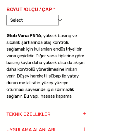
BOYUT /ÖLÇÜ / ÇAP
*
Glob Vana PN16
, yüksek basınç ve
sıcaklık şartlarında akış kontrolü
sağlamak için kullanılan endüstriyel bir
vana çeşididir. Diğer vana tiplerine göre
basınç kaybı daha yüksek olsa da akışın
daha kontrollü yönetilmesine imkan
verir. Düşey hareketli sübap ile yatay
duran metal sitin yüzey yüzeye
oturması sayesinde iç sızdırmazlık
sağlanır. Bu yapı, hassas kapama
gereken tesisat ve proses hatlarında
önemli avantaj sunar.
TEKNİK ÖZELLİKLER
Gövde ile atmosfer arasındaki
Vana Tipi:
Glob vana
UYGULAMA ALANLARI
sızdırmazlık tel örgülü grafit conta veya