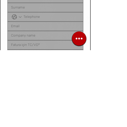
Sipariş listenizi, ürün talep belgenizi, fotoğraf 
veya videonuzu
 bu alana yükleyebilirsiniz. 
Dosyanız yoksa
, talep ettiğiniz ürünleri 
aşağıdaki 
kutucuğa tek tek yazarak
 bize 
iletebilirsiniz.
Siparis listeniz ya da urun fotograf / video /
belge
Dosya / Görsel Yükle
Forward