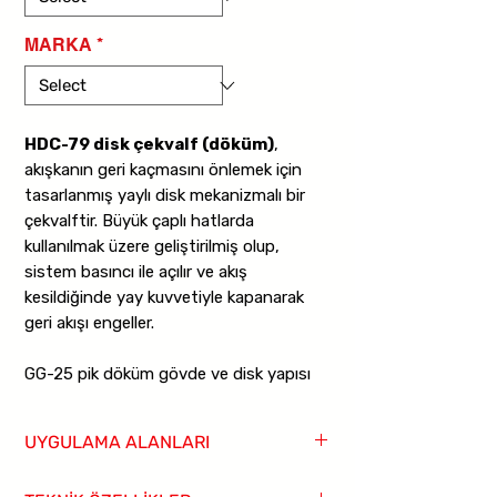
MARKA
*
HDC-79 disk çekvalf (döküm)
,
akışkanın geri kaçmasını önlemek için
tasarlanmış yaylı disk mekanizmalı bir
çekvalftir. Büyük çaplı hatlarda
kullanılmak üzere geliştirilmiş olup,
sistem basıncı ile açılır ve akış
kesildiğinde yay kuvvetiyle kapanarak
geri akışı engeller.
GG-25 pik döküm gövde ve disk yapısı
sayesinde dayanıklı ve uzun ömürlü
kullanım sunar. İç mekanizmada
UYGULAMA ALANLARI
kullanılan paslanmaz çelik yay ve
segman elemanları sayesinde yüksek
Su hatları