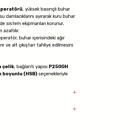
eperatörü
, yüksek basınçlı buhar
u damlacıklarını ayırarak kuru buhar
ede sistem ekipmanları korunur,
 azaltılır.
eperatör, buhar içerisindeki ağır
rır ve alt çıkıştan tahliye edilmesini
 çelik
, bağlantı yapısı
P250GH
k boyunlu (HSB)
seçenekleriyle
sıncı
40 bar
, maksimum çalışma
n Çelik
lu