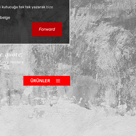
i 
kutucuğa tek tek yazarak
 bize 
 belge
Forward
ce quote;
! Save money
click.
ÜRÜNLER