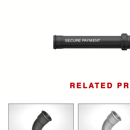
SECURE PAYMENT
Your card information is
protected.
RELATED P