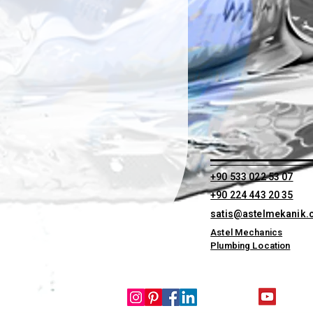
+90 533 022 53 07
+90 224 443 20 35
satis@astelmekanik
Astel Mechanics
Plumbing Location