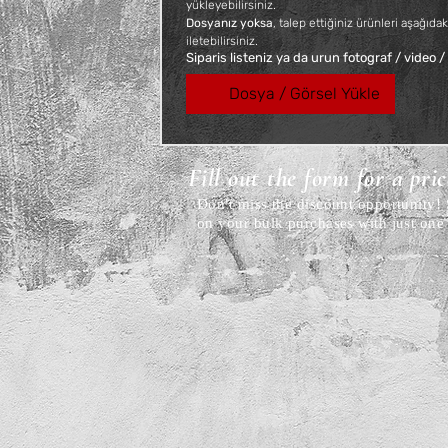
yükleyebilirsiniz. 
Dosyanız yoksa
, talep ettiğiniz ürünleri aşağıdak
iletebilirsiniz.
Siparis listeniz ya da urun fotograf / video /
Dosya / Görsel Yükle
Fill out the form for a pri
Don't miss the discount opportunity
on your bulk purchases with just one 