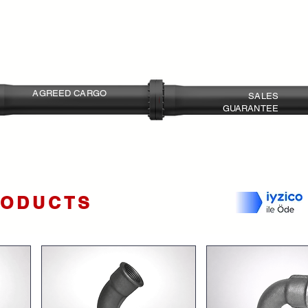
Çalışma Basıncı:
40 Bar
Çalışma Sıcaklığı:
Max 400 C
AGREED CARGO
SALES
GUARANTEE
Shipping at the best prices
Return and Exchange
Agreement
RODUCTS