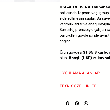
HSF-40 & HSB-40 buhar s
hatlarında taşınan yoğuşmuş s
elde edilmesini sağlar. Bu say
verimlilik artar ve enerji kayıpları
Santrifüj prensibiyle çalışan s
partikülleri gövde içinde ayrıştı
sağlar.
Ürün gövdesi
St.35.8 karbon
olup,
flanşlı (HSF)
ve
kayna
sunulur. Maksimum çalışma ba
sıcaklığı
400 C
’dir.
UYGULAMA ALANLARI
Yüksek basınçlı buhar hatları
TEKNİK ÖZELLİKLER
Kazan çıkışları
Proses sistemleri
Ürün Tipi:
Buhar seperatörü
Isı eşanjörleri
Gövde Malzemesi:
St.35.8 Karbo
Endüstriyel tesisatlar
Bağlantı:
Flanşlı / Kaynak Boyun