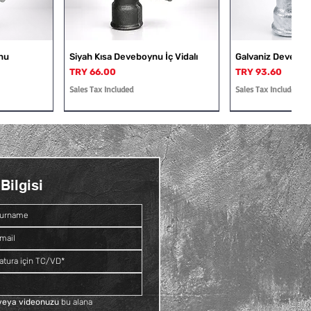
nu
Siyah Kısa Deveboynu İç Vidalı
Galvaniz Deveboyn
Price
Price
TRY 66.00
TRY 93.60
Sales Tax Included
Sales Tax Included
Bilgisi
Dış Vidalı
Rakor
Galvaniz Deveboynu İç ve Dış
Siyah Kruva
Vidalı
Price
TRY 109.20
Price
TRY 81.60
Sales Tax Included
Sales Tax Included
f veya videonuzu
 bu alana 