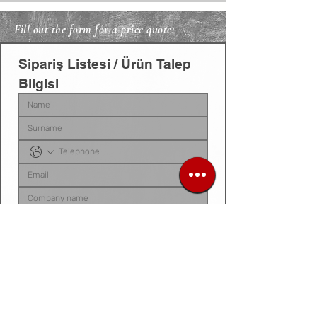
Fill out the form for a price quote;
Sipariş Listesi / Ürün Talep 
Bilgisi
Sipariş listenizi, ürün talep belgenizi, fotoğraf 
veya videonuzu
 bu alana yükleyebilirsiniz. 
Dosyanız yoksa
, talep ettiğiniz ürünleri 
aşağıdaki 
kutucuğa tek tek yazarak
 bize 
iletebilirsiniz.