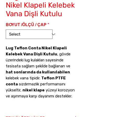
Nikel Klapeli Kelebek
Vana Dişli Kutulu
BOYUT /ÖLÇÜ / ÇAP
*
Lug Teflon Conta Nikel Klapeli
Kelebek Vana Dişli Kutulu
, gövde
üzerindeki lug kulakları sayesinde
tesisata sağlam şekilde bağlanan ve
hat sonlarında da kullanılabilen
kelebek vana tipidir.
Teflon PTFE
conta
sızdırmazlık performansını
yükseltir,
nikel klape
yüzeyi korozyon
ve aşınmaya karşı dayanımı destekler.
Dişli kutu (redüktör) mekanizması
özellikle büyük çaplarda daha düşük