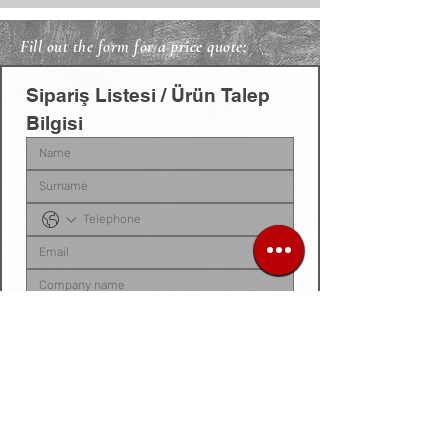
Fill out the form for a price quote;
Sipariş Listesi / Ürün Talep 
Bilgisi
Sipariş listenizi, ürün talep belgenizi, fotoğraf 
veya videonuzu
 bu alana yükleyebilirsiniz. 
Dosyanız yoksa
, talep ettiğiniz ürünleri 
aşağıdaki 
kutucuğa tek tek yazarak
 bize 