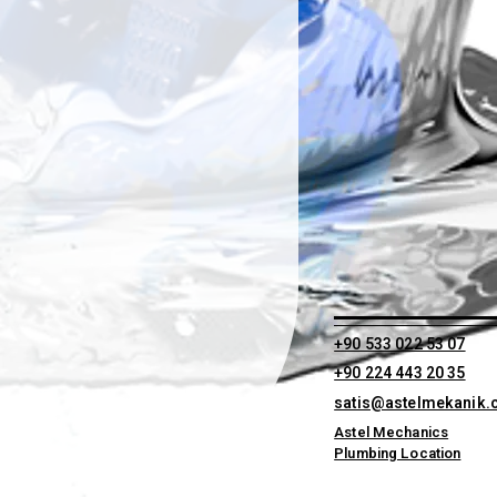
+90 533 022 53 07
+90 224 443 20 35
satis@astelmekanik
Astel Mechanics
Plumbing Location