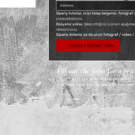
Sales Tax Included
Sipariş listenizi, ürün talep belgenizi, fotoğra
yükleyebilirsiniz. 
Dosyanız yoksa
, talep ettiğiniz ürünleri aşağıdak
iletebilirsiniz.
Siparis listeniz ya da urun fotograf / video /
Dosya / Görsel Yükle
Fill out the form for a pri
Don't miss the discount opportunity
on your bulk purchases with just one 