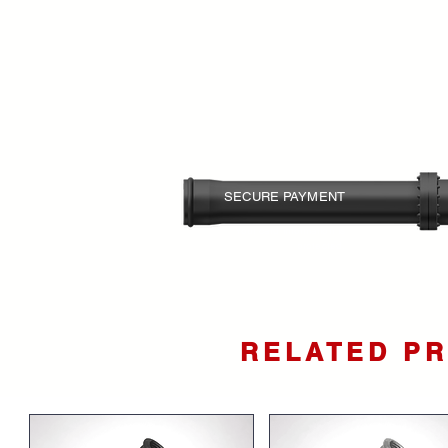
SECURE PAYMENT
Your card information is
protected.
RELATED P