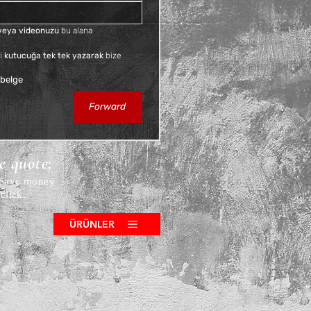
Sales Tax Included
f veya videonuzu
 bu alana 
i 
kutucuğa tek tek yazarak
 bize 
 belge
Forward
ce quote;
! Save money
click.
ÜRÜNLER