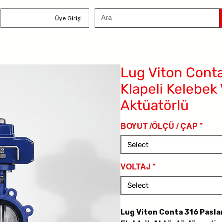
Üye Girişi
Lug Viton Cont
Klapeli Kelebek 
Aktüatörlü
BOYUT /ÖLÇÜ / ÇAP
*
Select
VOLTAJ
*
Select
Lug Viton Conta 316 Pasla