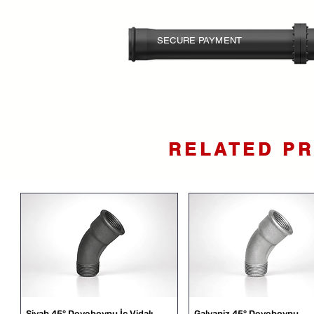
SECURE PAYMENT
Your card information is
protected.
RELATED P
Siyah 45° Deveboynu İç Vidalı
Galvaniz 45° Deveboynu