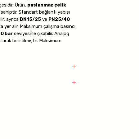
esidir. Ürün,
paslanmaz çelik
sahiptir. Standart bağlantı yapısı
lir, ayrıca
DN15/25
ve
PN25/40
da yer alır. Maksimum çalışma basıncı
0 bar
seviyesine çıkabilir. Analog
larak belirtilmiştir. Maksimum
anı ve kontrol panosu kullanılarak
ınabildiği, dijital pano olmadan
alog çıkışla seviye bilgisinin
iği belirtilir. Ayrıca dijital pano ile
det röle çıkışı
ile
4 farklı
sterge cihazı
op amaçlı kontak alınabildiği ve
RS
 imkanı bulunduğu yazılıdır.
elik
i
PN25/40
stemler