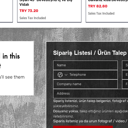
Vidalı
Price
TRY 82.80
Price
TRY 73.20
Sales Tax Included
Sales Tax Included
Sipariş Listesi / Ürün Talep 
in this
t
Siyah Kısa Deveboynu İç ve Dış
Galvaniz Kuyruklu Konik Rakor
Siyah Deveboynu İç ve 
Siyah Kuyruklu Konik 
Vidalı
’ll see them
Price
Price
Price
TRY 140.40
TRY 66.00
TRY 112.80
Price
TRY 60.00
Sales Tax Included
Sales Tax Included
Sales Tax Included
Sales Tax Included
Sipariş listenizi, ürün talep belgenizi, fotoğra
yükleyebilirsiniz. 
Dosyanız yoksa
, talep ettiğiniz ürünleri aşağıdak
iletebilirsiniz.
Siparis listeniz ya da urun fotograf / video /