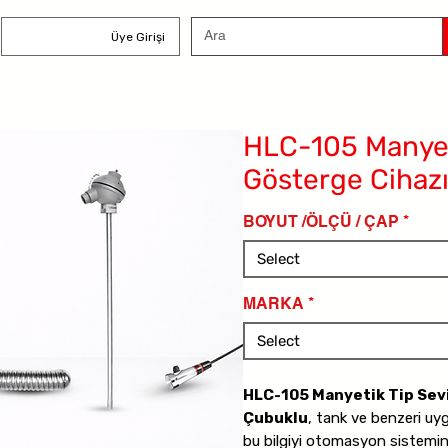
Üye Girişi
HLC-105 Manyet
Gösterge Cihaz
BOYUT /ÖLÇÜ / ÇAP
*
Select
MARKA
*
Select
HLC-105 Manyetik Tip Sev
Çubuklu
, tank ve benzeri uyg
bu bilgiyi otomasyon sistemine