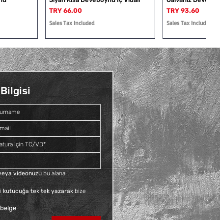
Price
Price
TRY 66.00
TRY 93.60
Sales Tax Included
Sales Tax Included
Bilgisi
Dış Vidalı
Rakor
Galvaniz Deveboynu İç ve Dış
Siyah Kruva
Vidalı
Price
TRY 109.20
Price
TRY 81.60
Sales Tax Included
Sales Tax Included
f veya videonuzu
 bu alana 
i 
kutucuğa tek tek yazarak
 bize 
 belge