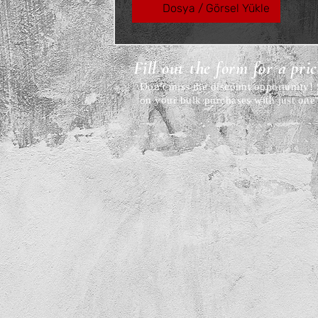
Dosya / Görsel Yükle
Fill out the form for a pri
Don't miss the discount opportunity
on your bulk purchases with just one 