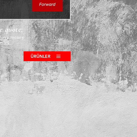
Forward
ce quote;
! Save money
click.
ÜRÜNLER