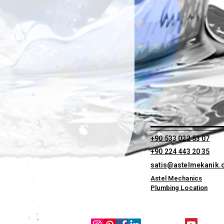
+90 533 022 53 07
+90 224 443 20 35
satis@astelmekanik
Astel Mechanics
Plumbing Location