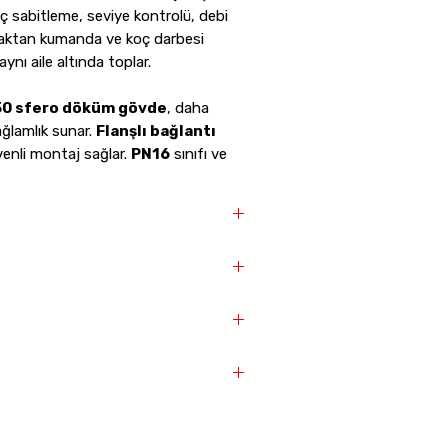
ç sabitleme, seviye kontrolü, debi
aktan kumanda ve koç darbesi
ynı aile altında toplar.
0 sfero döküm gövde
, daha
ğlamlık sunar.
Flanşlı bağlantı
venli montaj sağlar.
PN16
sınıfı ve
lediye su hatları, endüstriyel proses
ı, yangın suyu sistemleri, tank ve
rda güvenle kullanılabilir.
 Kit Dişli Açılı Hidrolik Kontrol Vanalar
ı
 GGG40
 kontrol fonksiyonlarının altyapısını
ntrol Vanaları
ları
 GGG50
ulamaları
arafından manuel olarak ayarlanmasını