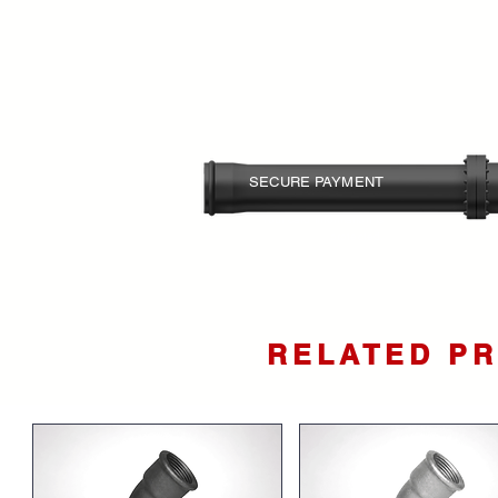
SECURE PAYMENT
Your card information is
protected.
RELATED P