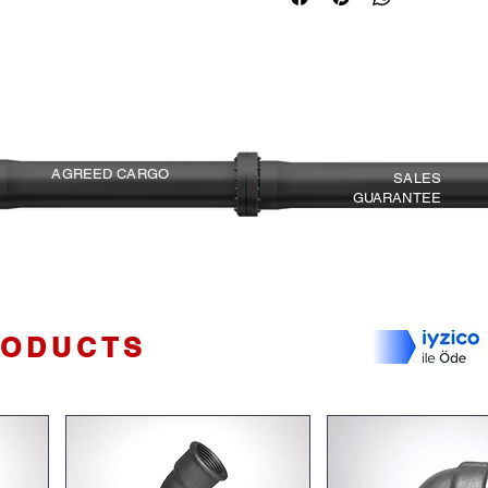
Bağlantı Şekli:
Flanşlı
basınç düşürme sağlar.
Basınç Sınıfı:
PN16
PRD - Oransal Basınç Düşürücü
Maks. Çalışma Basıncı:
230 PSI
PS - Basınç Sabitleme Vanası
: H
Yapı:
Pilot kontrollü, fonksiyona
DIF - Diferansiyel Basınç Sabitl
Ölçü Aralığı:
1½" Ø40 ile 16" Ø40
PRPS - Basınç Düşürücü ve Bası
araya getirir.
FL - Flatörlü Seviye Kontrol Vana
AGREED CARGO
eder.
SALES
GUARANTEE
FLEL - Elektrik Flatörlü Seviye K
Shipping at the best prices
Return and Exchange
elektrikle destekler.
Agreement
DIFL - Diferansiyel Flatörlü Sevi
diferansiyel dengeyi birlikte suna
QR - Hızlı Basınç Tahliye Vanası
:
FR - Debi Kontrol Vanası
: Debiyi 
SA - Koç Darbesi Önleme Vanası
RODUCTS
HCV - Hidrolik Çekvalf
: Geri akışı
PC - Pompa Kontrol Vanası
: Pom
kontrol eder.
DPC - Derin Kuyu Pompa Kontrol
çözümdür.
FE - Aşırı Debide Kapanan Kontro