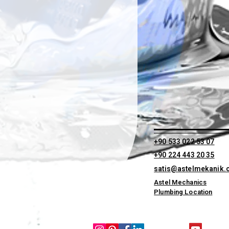
+90 533 022 53 07
+90 224 443 20 35
satis@astelmekanik
Astel Mechanics
Plumbing Location