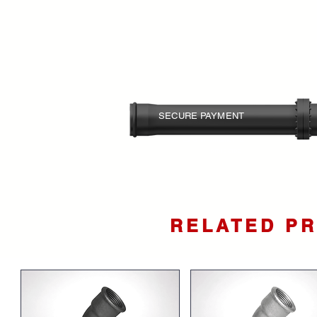
SECURE PAYMENT
Your card information is
protected.
RELATED P