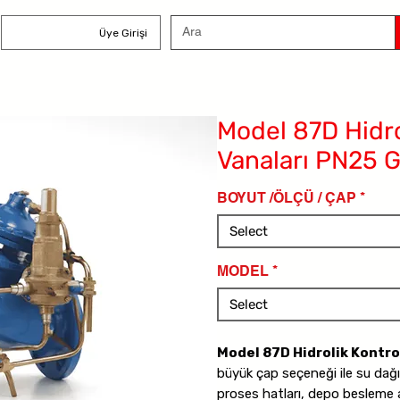
Üye Girişi
Model 87D Hidro
Vanaları PN25 G
BOYUT /ÖLÇÜ / ÇAP
*
Select
MODEL
*
Select
Model 87D Hidrolik Kontrol
büyük çap seçeneği ile su dağı
proses hatları, depo besleme al