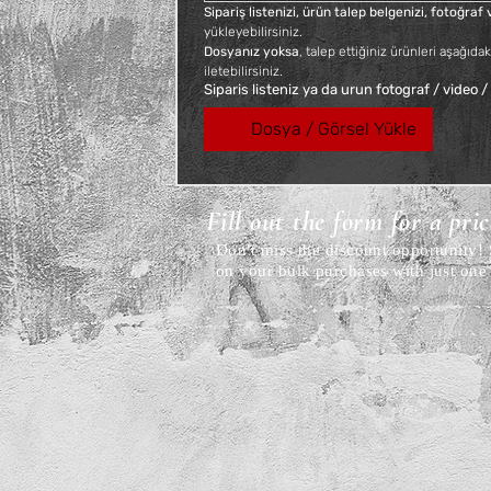
Sipariş listenizi, ürün talep belgenizi, fotoğra
yükleyebilirsiniz. 
Dosyanız yoksa
, talep ettiğiniz ürünleri aşağıdak
iletebilirsiniz.
Siparis listeniz ya da urun fotograf / video /
Dosya / Görsel Yükle
Fill out the form for a pri
Don't miss the discount opportunity
on your bulk purchases with just one 