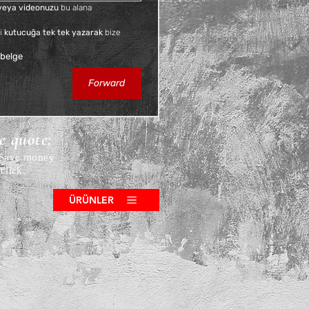
f veya videonuzu
 bu alana 
i 
kutucuğa tek tek yazarak
 bize 
 belge
Forward
ce quote;
! Save money
click.
ÜRÜNLER