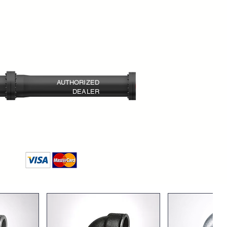
 Vana
: Oransal regülasyon yapar.
at basıncını dengede tutar.
 göre modüler
eme Vanası
: Basınç farkını kontrol eder.
0
nç Sabitleme Vanası
: İki fonksiyonu bir
sı
: Sıvı seviyesini otomatik kontrol
AUTHORIZED
DEALER
ontrol Vanası
: Seviye kontrolünü
ye Kontrol Vanası
: Seviye ve
r.
 Aşırı basıncı hızlı tahliye eder.
sınırlar veya sabitler.
: Basınç darbelerini azaltır.
 önler.
pa devreye alma ve durdurma anlarını
 Vanası
: Derin kuyu pompaları için özel
l Vanası
: Debi sınırı aşıldığında hattı