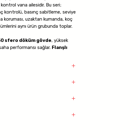
 kontrol vana ailesidir. Bu seri;
ç kontrolü, basınç sabitleme, seviye
pa koruması, uzaktan kumanda, koç
ümlerini aynı ürün grubunda toplar.
0 sfero döküm gövde
, yüksek
saha performansı sağlar.
Flanşlı
a sağlam montaj sunar.
PN25
sınıfı
yesinde Model 87D ailesi, standart
rek daha zorlu uygulamalarda görev
ontrol Vanaları
 GGG50
gövdesidir.
ın manuel ayarlanmasını sağlar.
 Elektrik sinyaliyle açma kapama yapar.
 göre modüler
ntrol Vanaları
ları
iş basıncını düşürür.
0
 GGG50
ulamaları
nç Düşürücü Vana
: Elektrik kontrollü