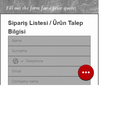
Fill out the form for a price quote;
Sipariş Listesi / Ürün Talep 
Bilgisi
Sipariş listenizi, ürün talep belgenizi, fotoğraf 
veya videonuzu
 bu alana yükleyebilirsiniz. 
Dosyanız yoksa
, talep ettiğiniz ürünleri 
aşağıdaki 
kutucuğa tek tek yazarak
 bize 
iletebilirsiniz.
Siparis listeniz ya da urun fotograf / video /