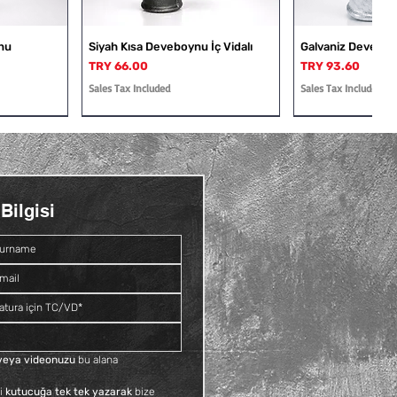
nu
Siyah Kısa Deveboynu İç Vidalı
Galvaniz Deveboyn
Price
Price
TRY 66.00
TRY 93.60
Sales Tax Included
Sales Tax Included
Bilgisi
Dış Vidalı
Rakor
Galvaniz Deveboynu İç ve Dış
Siyah Kruva
Vidalı
Price
TRY 109.20
Price
TRY 81.60
Sales Tax Included
Sales Tax Included
f veya videonuzu
 bu alana 
i 
kutucuğa tek tek yazarak
 bize 