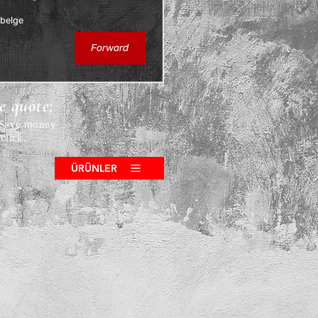
 belge
Forward
ce quote;
! Save money
click.
ÜRÜNLER