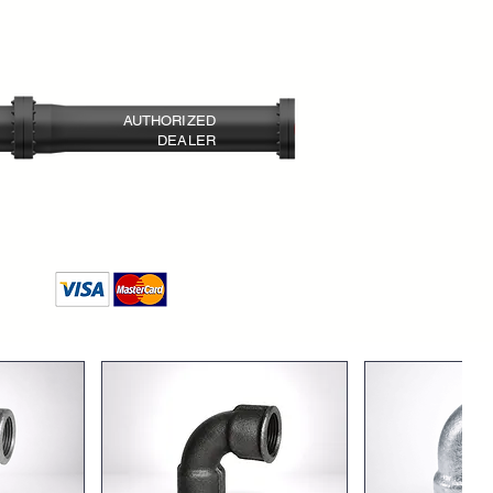
ontaj avantajı sunar
AUTHORIZED
DEALER