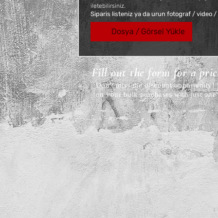
iletebilirsiniz.
Siparis listeniz ya da urun fotograf / video /
Dosya / Görsel Yükle
Fill out the form for a pri
Don't miss the discount opportunity
on your bulk purchases with just one 