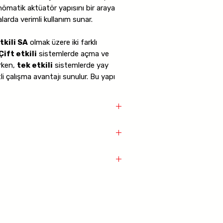
ömatik aktüatör yapısını bir araya
larda verimli kullanım sunar.
tkili SA
olmak üzere iki farklı
Çift etkili
sistemlerde açma ve
rken,
tek etkili
sistemlerde yay
i çalışma avantajı sunulur. Bu yapı
aryolarına uygun seçim yapılabilir.
zyon dayanımı gerektiren
 Pnömatik aktüatörlü yapı sayesinde
üresel vana
ltır ve sistemlerin daha kontrollü
l vana
kapa kontrol gereken proseslerde,
ma
yel otomasyon sistemlerinde etkili
etkili SA
ne uygundur
ullanım sunar
rle farklı sistemlere uyum sağlar