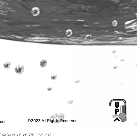
©2023 All Rights Reserved
tect
NAYI VE VE TİC. LTD. ŞTİ.