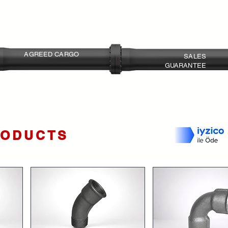
Kompakt yapı sayesinde pratik m
AGREED CARGO
SALES
GUARANTEE
Shipping at the best prices
Return and Exchange
Agreement
RODUCTS