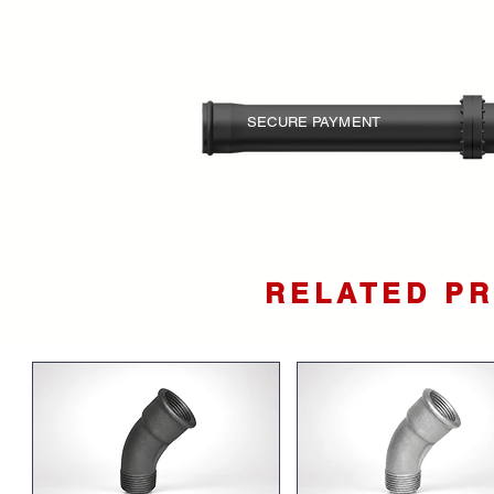
SECURE PAYMENT
Your card information is
protected.
RELATED P