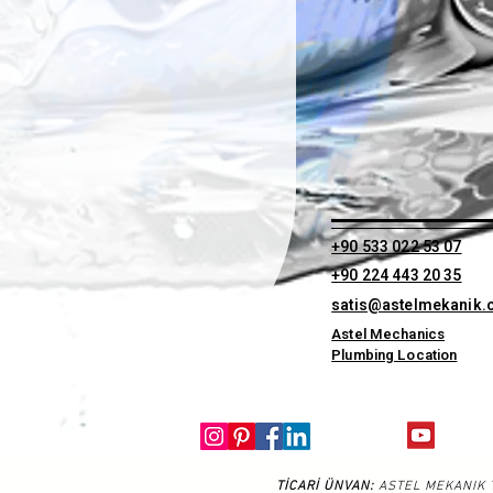
+90 533 022 53 07
+90 224 443 20 35
satis@astelmekanik
Astel Mechanics
Plumbing Location
TİCARİ ÜNVAN:
ASTEL MEKANIK T