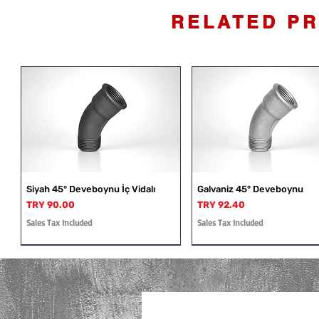
RELATED P
Siyah 45° Deveboynu İç Vidalı
Galvaniz 45° Deveboynu
Price
Price
TRY 90.00
TRY 92.40
Sales Tax Included
Sales Tax Included