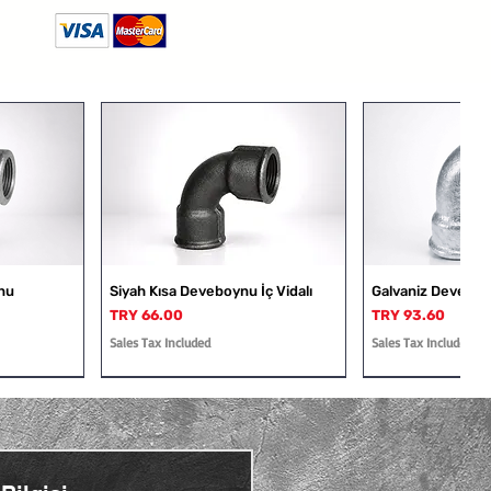
nu
Siyah Kısa Deveboynu İç Vidalı
Galvaniz Deveboyn
Price
Price
TRY 66.00
TRY 93.60
Sales Tax Included
Sales Tax Included