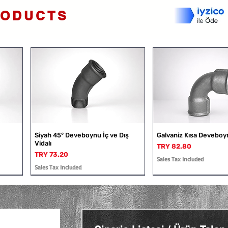
RODUCTS
Siyah 45° Deveboynu İç ve Dış
Galvaniz Kısa Deveboy
Vidalı
Price
TRY 82.80
Price
TRY 73.20
Sales Tax Included
Sales Tax Included