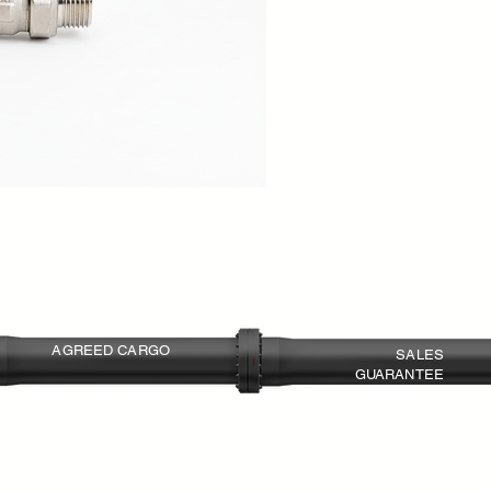
AGREED CARGO
SALES
GUARANTEE
Shipping at the best prices
Return and Exchange
Agreement