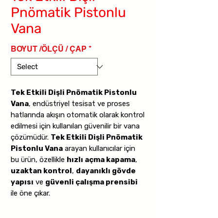
Pnömatik Pistonlu
Vana
BOYUT /ÖLÇÜ / ÇAP
*
Tek Etkili Dişli Pnömatik Pistonlu
Vana
, endüstriyel tesisat ve proses
hatlarında akışın otomatik olarak kontrol
edilmesi için kullanılan güvenilir bir vana
çözümüdür.
Tek Etkili Dişli Pnömatik
Pistonlu Vana
arayan kullanıcılar için
bu ürün, özellikle
hızlı açma kapama
,
uzaktan kontrol
,
dayanıklı gövde
yapısı
ve
güvenli çalışma prensibi
ile öne çıkar.
Tek etkili çalışma yapısında vana,