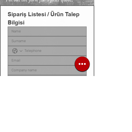
Sipariş Listesi / Ürün Talep 
Bilgisi
Sipariş listenizi, ürün talep belgenizi, fotoğraf 
veya videonuzu
 bu alana yükleyebilirsiniz. 
Dosyanız yoksa
, talep ettiğiniz ürünleri 
aşağıdaki 
kutucuğa tek tek yazarak
 bize 
iletebilirsiniz.
Siparis listeniz ya da urun fotograf / video /
belge