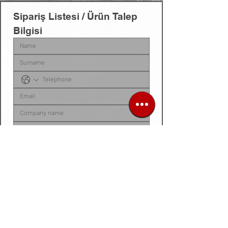
Sipariş Listesi / Ürün Talep 
Bilgisi
Sipariş listenizi, ürün talep belgenizi, fotoğraf 
veya videonuzu
 bu alana yükleyebilirsiniz. 
Dosyanız yoksa
, talep ettiğiniz ürünleri 
aşağıdaki 
kutucuğa tek tek yazarak
 bize 
iletebilirsiniz.
Siparis listeniz ya da urun fotograf / video /
belge