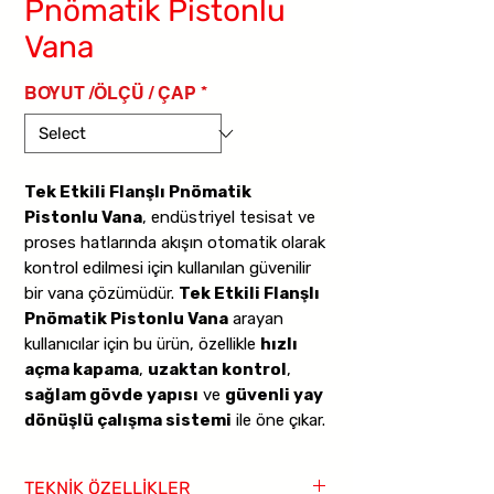
Pnömatik Pistonlu
Vana
BOYUT /ÖLÇÜ / ÇAP
*
Tek Etkili Flanşlı Pnömatik
Pistonlu Vana
, endüstriyel tesisat ve
proses hatlarında akışın otomatik olarak
kontrol edilmesi için kullanılan güvenilir
bir vana çözümüdür.
Tek Etkili Flanşlı
Pnömatik Pistonlu Vana
arayan
kullanıcılar için bu ürün, özellikle
hızlı
açma kapama
,
uzaktan kontrol
,
sağlam gövde yapısı
ve
güvenli yay
dönüşlü çalışma sistemi
ile öne çıkar.
Tek etkili çalışma yapısında vana,
TEKNİK ÖZELLİKLER