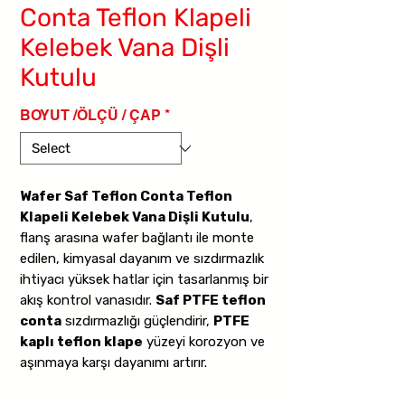
Conta Teflon Klapeli
Kelebek Vana Dişli
Kutulu
BOYUT /ÖLÇÜ / ÇAP
*
Wafer Saf Teflon Conta Teflon
Klapeli Kelebek Vana Dişli Kutulu
,
flanş arasına wafer bağlantı ile monte
edilen, kimyasal dayanım ve sızdırmazlık
ihtiyacı yüksek hatlar için tasarlanmış bir
akış kontrol vanasıdır.
Saf PTFE teflon
conta
sızdırmazlığı güçlendirir,
PTFE
kaplı teflon klape
yüzeyi korozyon ve
aşınmaya karşı dayanımı artırır.
Dişli kutu (redüktör) mekanizması