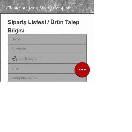
Fill out the form for a price quote;
Sipariş Listesi / Ürün Talep 
Bilgisi
Sipariş listenizi, ürün talep belgenizi, fotoğraf 
veya videonuzu
 bu alana yükleyebilirsiniz. 
Dosyanız yoksa
, talep ettiğiniz ürünleri 
aşağıdaki 
kutucuğa tek tek yazarak
 bize 
iletebilirsiniz.
Siparis listeniz ya da urun fotograf / video /