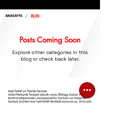
/
ANASAYFA
BLOG
Posts Coming Soon
Explore other categories in this
blog or check back later.
Hızlı Teklif ve Teknik Destek
Astel Mekanik Tesisat olarak vana, fittings, buhar ve akış
kontrol ekipmanları, kompansatör, hortum ve mekanik
tesisat ürünleri için hızlı teklif desteği sunuyoruz. Ürün adı,
ölçü ve adet bilgisini ileterek telefon, WhatsApp veya e-
posta üzerinden teklif talebinizi kolayca oluşturabilirsiniz.
©2023 All Rights Reserved
Design: Virtual Architect