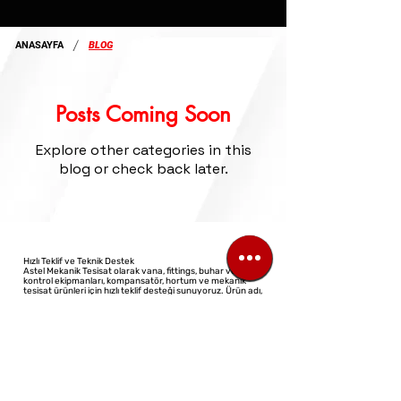
/
ANASAYFA
BLOG
Posts Coming Soon
Explore other categories in this
blog or check back later.
Hızlı Teklif ve Teknik Destek
Astel Mekanik Tesisat olarak vana, fittings, buhar ve akış
kontrol ekipmanları, kompansatör, hortum ve mekanik
tesisat ürünleri için hızlı teklif desteği sunuyoruz. Ürün adı,
ölçü ve adet bilgisini ileterek telefon, WhatsApp veya e-
posta üzerinden teklif talebinizi kolayca oluşturabilirsiniz.
©2023 All Rights Reserved
Design: Virtual Architect