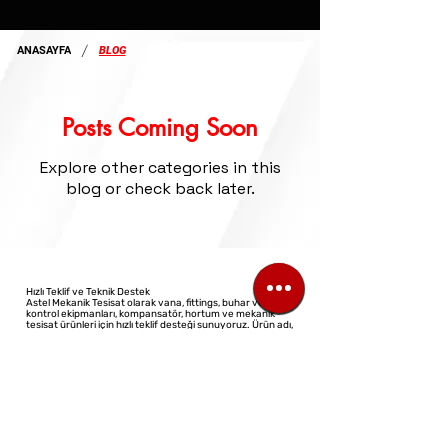
/
ANASAYFA
BLOG
Posts Coming Soon
Explore other categories in this
blog or check back later.
Hızlı Teklif ve Teknik Destek
Astel Mekanik Tesisat olarak vana, fittings, buhar ve akış
kontrol ekipmanları, kompansatör, hortum ve mekanik
tesisat ürünleri için hızlı teklif desteği sunuyoruz. Ürün adı,
ölçü ve adet bilgisini ileterek telefon, WhatsApp veya e-
posta üzerinden teklif talebinizi kolayca oluşturabilirsiniz.
©2023 All Rights Reserved
Design: Virtual Architect