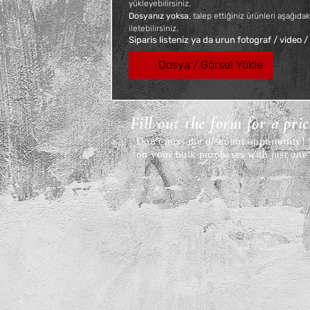
yükleyebilirsiniz. 
Dosyanız yoksa
, talep ettiğiniz ürünleri aşağıdak
iletebilirsiniz.
Siparis listeniz ya da urun fotograf / video /
Dosya / Görsel Yükle
Fill out the form for a pri
Don't miss the discount opportunity
on your bulk purchases with just one 