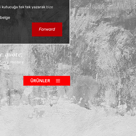
i 
kutucuğa tek tek yazarak
 bize 
 belge
Forward
ce quote;
! Save money
click.
ÜRÜNLER