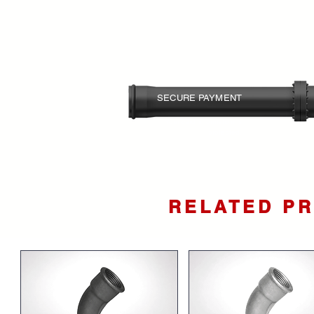
SECURE PAYMENT
Your card information is
protected.
RELATED P