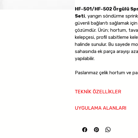
HF-501/HF-502 Örgülü Spr
Seti
, yangın söndürme sprinkl
güvenli bağlantı sağlamak için
çözümdür. Ürün; hortum, tavan
kelepçesi, profil sabitleme kele
halinde sunulur. Bu sayede mon
sahasında ek parça arayışı azal
yapılabilir.
Paslanmaz çelik hortum ve pas
dayanıklılığı artırırken karbon 
sunar.
HF-501
modeli
DN20 
TEKNİK ÖZELLİKLER
hortum çapına sahiptir. Sprink
soket
olup
3/4" opsiyonel
Ürün Tipi:
Örgülü sprinkler bağlan
UYGULAMA ALANLARI
16 bar işletme bağlantısın
Model:
HF-501 / HF-502
200 mm bükülme yarıçapı
i
Hortum Malzemesi:
Paslanmaz ç
Yangın sprinkler tesisatları
Örgü Malzemesi:
Paslanmaz çeli
Tavan içi sprinkler bağlantıları
Başlıklar:
Karbon çelik
Özellikle yangın tesisatı uygu
Ticari bina yangın tesisatları
Hat Bağlantısı:
1" nipel
yapılan bağlantılarda düzgün 