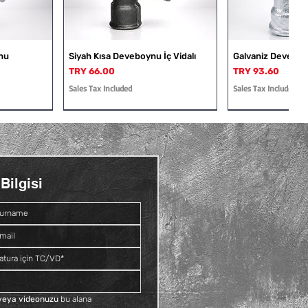
nu
Siyah Kısa Deveboynu İç Vidalı
Galvaniz Deveboyn
Price
Price
TRY 66.00
TRY 93.60
Sales Tax Included
Sales Tax Included
Bilgisi
Dış Vidalı
Rakor
Galvaniz Deveboynu İç ve Dış
Siyah Kruva
Vidalı
Price
TRY 109.20
Price
TRY 81.60
Sales Tax Included
Sales Tax Included
f veya videonuzu
 bu alana 