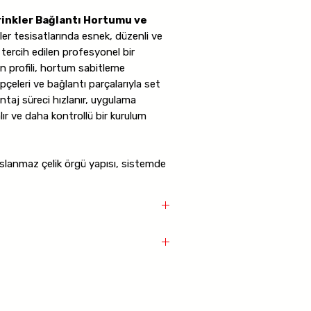
inkler Bağlantı Hortumu ve
er tesisatlarında esnek, düzenli ve
 tercih edilen profesyonel bir
 profili, hortum sabitleme
pçeleri ve bağlantı parçalarıyla set
taj süreci hızlanır, uygulama
ır ve daha kontrollü bir kurulum
lanmaz çelik örgü yapısı, sistemde
çelik başlıklar güçlü bağlantı desteği
3/4"
,
HF-502
modeli ise
DN25 1"
 bağlantısı standart olarak
1/2"
bağlantı seçeneği bulunur. Ürün seti
tı hortumu ve seti
a
uygun yapıdadır ve
minimum
le güvenli kullanım sağlar.
elik
k
lamalarında tavandan sprink hattına
hizalama, montaj kolaylığı ve esnek