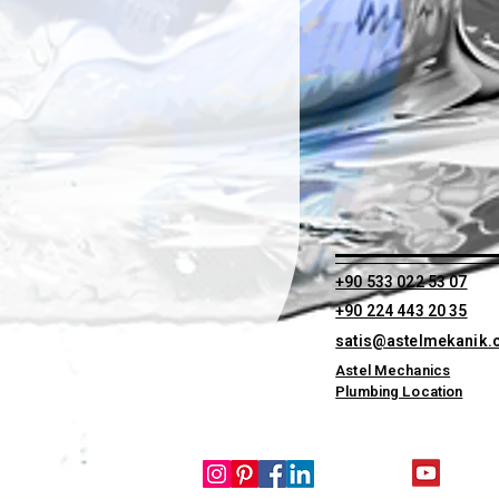
+90 533 022 53 07
+90 224 443 20 35
satis@astelmekanik
Astel Mechanics
Plumbing Location