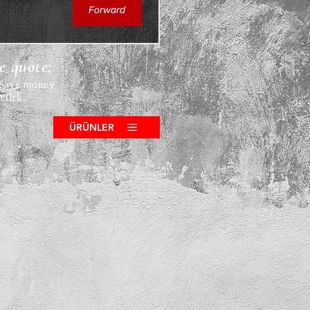
Forward
ce quote;
! Save money
click.
ÜRÜNLER