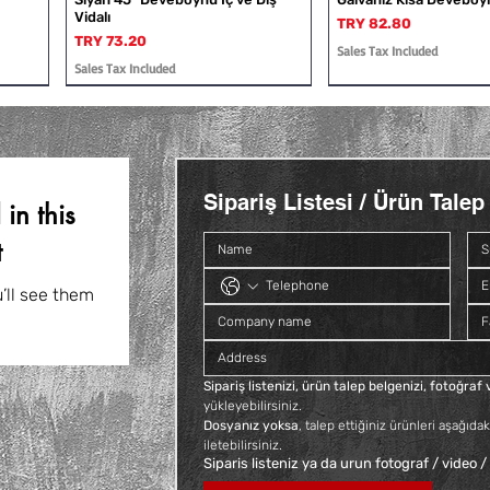
Vidalı
Price
TRY 82.80
Price
TRY 73.20
Sales Tax Included
Sales Tax Included
Sipariş Listesi / Ürün Talep 
in this
t
Siyah Kısa Deveboynu İç ve Dış
Galvaniz Kuyruklu Konik Rakor
Siyah Deveboynu İç ve 
Siyah Kuyruklu Konik 
Vidalı
’ll see them
Price
Price
Price
TRY 140.40
TRY 66.00
TRY 112.80
Price
TRY 60.00
Sales Tax Included
Sales Tax Included
Sales Tax Included
Sales Tax Included
Sipariş listenizi, ürün talep belgenizi, fotoğra
yükleyebilirsiniz. 
Dosyanız yoksa
, talep ettiğiniz ürünleri aşağıdak
iletebilirsiniz.
Siparis listeniz ya da urun fotograf / video /