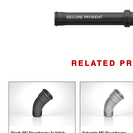
SECURE PAYMENT
Your card information is
protected.
RELATED P
Siyah 45° Deveboynu İç Vidalı
Galvaniz 45° Deveboynu