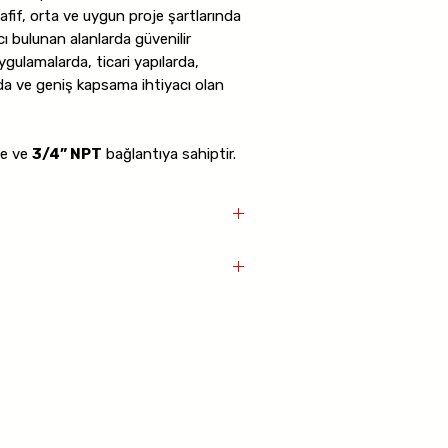
fif, orta ve uygun proje şartlarında
ı bulunan alanlarda güvenilir
ygulamalarda, ticari yapılarda,
da ve geniş kapsama ihtiyacı olan
ne ve
3/4” NPT
bağlantıya sahiptir.
zey seçenekleri ile sunulur.
57°C,
ıcaklık seçenekleri sayesinde farklı
 varyant seçimi yapılabilir. Daha
tandart K5.6 modellere göre daha
sağlar.
i
r hatları
lı, Pirinç
79°C, 93°C, 141°C