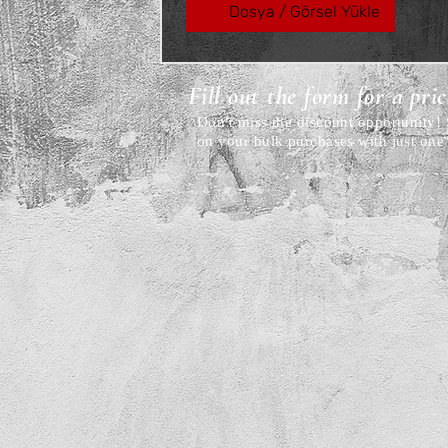
Dosya / Görsel Yükle
Fill out the form for a pri
Don't miss the discount opportunity
on your bulk purchases with just one 