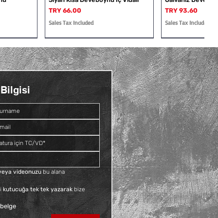
Price
Price
TRY 66.00
TRY 93.60
Sales Tax Included
Sales Tax Included
Bilgisi
Dış Vidalı
Rakor
Galvaniz Deveboynu İç ve Dış
Siyah Kruva
Vidalı
Price
TRY 109.20
Price
TRY 81.60
Sales Tax Included
Sales Tax Included
f veya videonuzu
 bu alana 
i 
kutucuğa tek tek yazarak
 bize 
 belge