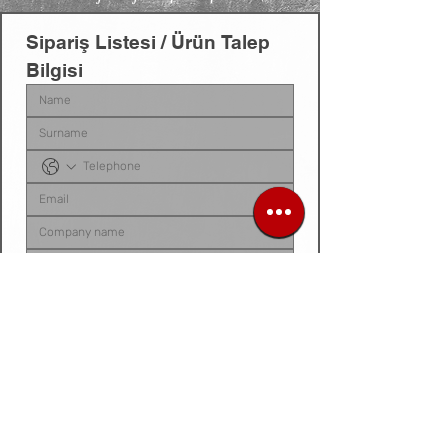
Sipariş Listesi / Ürün Talep 
Bilgisi
Sipariş listenizi, ürün talep belgenizi, fotoğraf 
veya videonuzu
 bu alana yükleyebilirsiniz. 
Dosyanız yoksa
, talep ettiğiniz ürünleri 
aşağıdaki 
kutucuğa tek tek yazarak
 bize 
iletebilirsiniz.
Siparis listeniz ya da urun fotograf / video /
belge