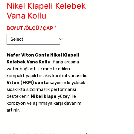
Nikel Klapeli Kelebek
Vana Kollu
BOYUT /ÖLÇÜ / ÇAP
*
Wafer Viton Conta Nikel Klapeli
Kelebek Vana Kollu
, flanş arasına
wafer bağlantı ile monte edilen
kompakt yapılı bir akış kontrol vanasıdır.
Viton (FKM) conta
sayesinde yüksek
sıcaklıkta sızdırmazlık performansı
desteklenir.
Nikel klape
yüzeyi ile
korozyon ve aşınmaya karşı dayanım
artırılır.
Kollu mekanizma hızlı aç kapa kontrolü
sağlar.
16 bar
çalışma basıncına