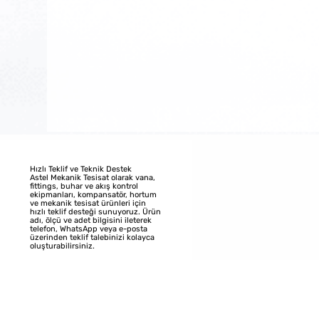
TesisatCihazları
SıhhiTesisatMalzemeleri
pozisyoner
kondenstop
Mekanik salm
YANGIN GRUBU
METAL VE PVC BORULAR
Hızlı Teklif ve Teknik Destek
Astel Mekanik Tesisat olarak vana,
fittings, buhar ve akış kontrol
ekipmanları, kompansatör, hortum
ve mekanik tesisat ürünleri için
hızlı teklif desteği sunuyoruz. Ürün
adı, ölçü ve adet bilgisini ileterek
telefon, WhatsApp veya e-posta
üzerinden teklif talebinizi kolayca
oluşturabilirsiniz.