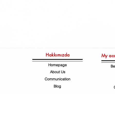
TesisatUzmanı
VanalarVeSızdırmazlık
VanaSiste
astra
pnömatik ürünler
Hidrolik Ürünler
Fittings
Hakkımızda
My ac
Homepage
Be
About Us
Communication
Blog