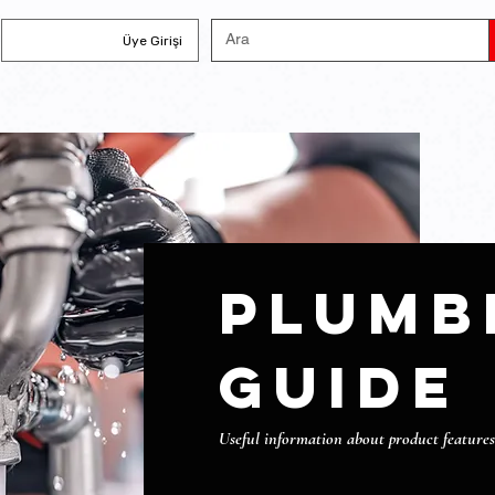
Üye Girişi
plumb
guide
Useful information about product features,