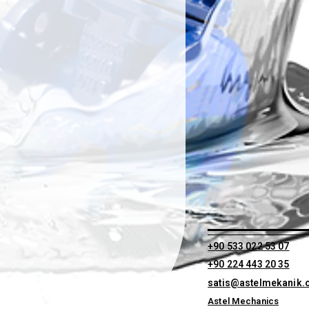
+90 533 022 53 07
+90 224 443 20 35
satis@astelmekanik
Astel Mechanics