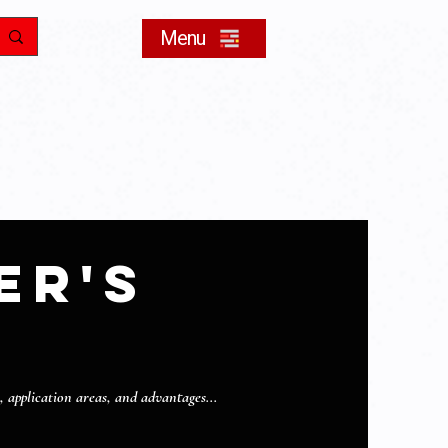
Menu
er's
 application areas, and advantages...