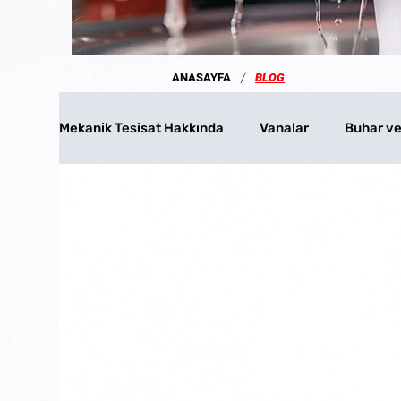
/
ANASAYFA
BLOG
Mekanik Tesisat Hakkında
Vanalar
Buhar ve
KELEBEK VANALAR
DÖVME ÇELIK ÜRÜNLE
METAL KÖRÜKLÜ GLOB VANA
GLOB VANA
FLOWMETRE
Manyetik Akışmetre
Rot