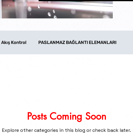
 Akış Kontrol
PASLANMAZ BAĞLANTI ELEMANLARI
R
GEYT VANALAR
AKTÜATÖRLÜ VANALAR
DÖVME ÇELIK ÜRÜNLER
KÜRESEL VANALAR
AKI
Posts Coming Soon
ametre
EndüstriyelTesisat
TesisatMalzemeleri
Explore other categories in this blog or check back later.