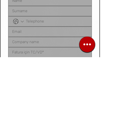
Sipariş listenizi, ürün talep belgenizi, fotoğraf 
veya videonuzu
 bu alana yükleyebilirsiniz. 
Dosyanız yoksa
, talep ettiğiniz ürünleri 
aşağıdaki 
kutucuğa tek tek yazarak
 bize 
iletebilirsiniz.
Siparis listeniz ya da urun fotograf / video /
belge
Dosya / Görsel Yükle
Forward