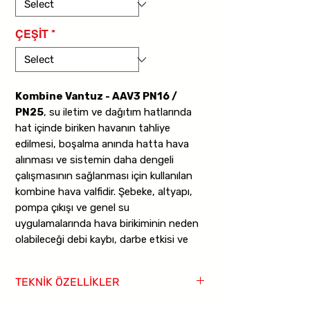
ÇEŞİT
*
Kombine Vantuz - AAV3 PN16 /
PN25
, su iletim ve dağıtım hatlarında
hat içinde biriken havanın tahliye
edilmesi, boşalma anında hatta hava
alınması ve sistemin daha dengeli
çalışmasının sağlanması için kullanılan
kombine hava valfidir. Şebeke, altyapı,
pompa çıkışı ve genel su
uygulamalarında hava birikiminin neden
olabileceği debi kaybı, darbe etkisi ve
düzensiz akış problemlerini azaltmaya
yardımcı olur.
TEKNİK ÖZELLİKLER
Ürün,
AAV3-PN16
ve
AAV3-PN25
Ürün Tipi:
Kombine Vantuz