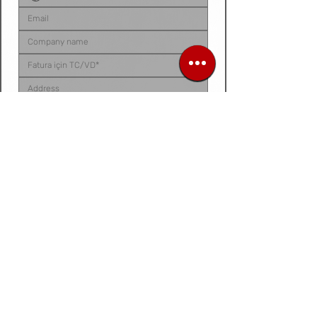
Sipariş listenizi, ürün talep belgenizi, fotoğraf 
veya videonuzu
 bu alana yükleyebilirsiniz. 
Dosyanız yoksa
, talep ettiğiniz ürünleri 
aşağıdaki 
kutucuğa tek tek yazarak
 bize 
iletebilirsiniz.
Siparis listeniz ya da urun fotograf / video /
belge
Dosya / Görsel Yükle
Forward
Don't miss the discount opportunity! Save
money on your bulk purchases with just one
click.