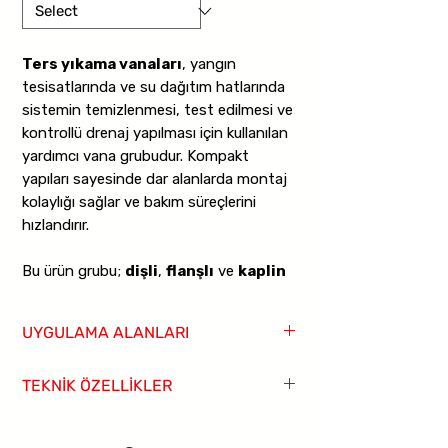
Ters yıkama vanaları
, yangın
tesisatlarında ve su dağıtım hatlarında
sistemin temizlenmesi, test edilmesi ve
kontrollü drenaj yapılması için kullanılan
yardımcı vana grubudur. Kompakt
yapıları sayesinde dar alanlarda montaj
kolaylığı sağlar ve bakım süreçlerini
hızlandırır.
Bu ürün grubu;
dişli
,
flanşlı
ve
kaplin
bağlantılı
alternatifleri ile farklı hat
yapılarına uyum gösterir. Giriş çıkış ve
UYGULAMA ALANLARI
drenaj tarafında farklı kombinasyonlar
sunarak projeye göre doğru model
Yangın tesisatı hatları
TEKNİK ÖZELLİKLER
seçimine imkan verir. Özellikle yangın
Sistem drenaj noktaları
tesisatlarında bakım, devreye alma ve
Ters yıkama hatları
Ürün Tipi:
Ters Yıkama Vanaları
periyodik kontrol aşamalarında pratik
Bakım ve test hatları
Gövde Malzemesi:
Sfero Döküm GGG40