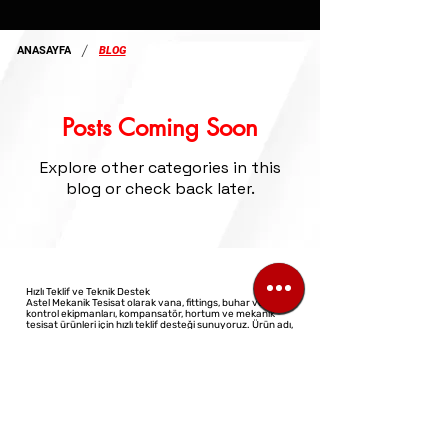
/
ANASAYFA
BLOG
Posts Coming Soon
Explore other categories in this
blog or check back later.
Hızlı Teklif ve Teknik Destek
Astel Mekanik Tesisat olarak vana, fittings, buhar ve akış
kontrol ekipmanları, kompansatör, hortum ve mekanik
tesisat ürünleri için hızlı teklif desteği sunuyoruz. Ürün adı,
ölçü ve adet bilgisini ileterek telefon, WhatsApp veya e-
posta üzerinden teklif talebinizi kolayca oluşturabilirsiniz.
©2023 All Rights Reserved
Design: Virtual Architect