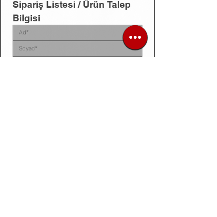
Sipariş Listesi / Ürün Talep 
Bilgisi
Sipariş listenizi, ürün talep belgenizi, fotoğraf 
veya videonuzu
 bu alana yükleyebilirsiniz. 
Dosyanız yoksa
, talep ettiğiniz ürünleri 
aşağıdaki 
kutucuğa tek tek yazarak
 bize 
iletebilirsiniz.
Siparis listeniz ya da urun fotograf / video /
belge
Dosya / Görsel Yükle