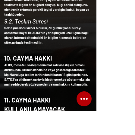
teslimata ilişkin ön bilgileri okuyup, bilgi sahibi olduğunu,
elektronik ortamda gerekli teyidi verdiğini kabul, beyan ve
taahhüt eder.
9.2. Teslim Süresi
Sözleşme konusu her bir ürün, 30 günlük yasal süreyi
aşmamak kaydı ile ALICI’nın yerleşim yeri uzaklığına bağlı
olarak internet sitesindeki ön bilgiler kısmında belirtilen
süre zarfında teslim edilir.
10. CAYMA HAKKI
ALICI, mesafeli sözleşmenin mal satışına ilişkin olması
durumunda, ürünün kendisine veya gösterdiği adresteki
kişi/kuruluşa teslim tarihinden itibaren 14 gün içerisinde,
SATICI’ya bildirmek şartıyla hiçbir gerekçe göstermeksizin
malı reddederek sözleşmeden cayma hakkını kullanabilir.
11. CAYMA HAKKI
KULLANILAMAYACAK
ÜRÜNLER
ALICI’nın isteği veya açıkça kişisel ihtiyaçları
doğrultusunda hazırlanan, iç giyim alt parçaları, makyaj
malzemeleri, tek kullanımlık ürünler gibi ürünler cayma