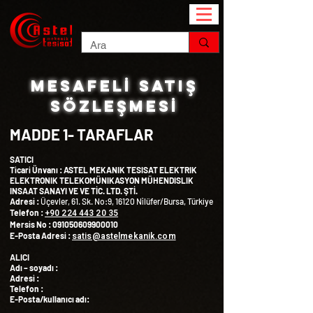
Mesafelİ Satış
Sözleşmesİ
MADDE 1- TARAFLAR
SATICI
Ticari Ünvanı : ASTEL MEKANIK TESISAT ELEKTRIK
ELEKTRONIK TELEKOMÜNIKASYON MÜHENDISLIK
INSAAT SANAYI VE VE TİC. LTD. ŞTİ.
Adresi :
Üçevler, 61. Sk. No:9, 16120 Ni̇lüfer/Bursa, Türkiye
+90 224 443 20 35
Telefon :
Mersis No :
091050609900010
satis@astelmekanik.com
E-Posta Adresi :
ALICI
Adı – soyadı :
Adresi :
Telefon :
E-Posta/kullanıcı adı: