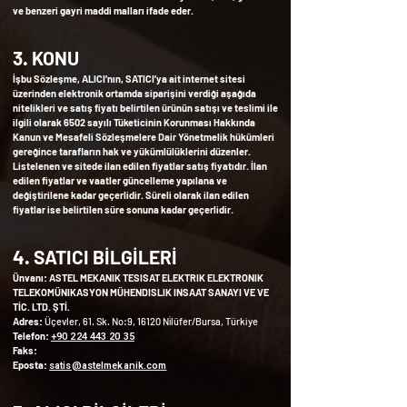
ve benzeri gayri maddi malları ifade eder.
3. KONU
İşbu Sözleşme, ALICI’nın, SATICI’ya ait internet sitesi
üzerinden elektronik ortamda siparişini verdiği aşağıda
nitelikleri ve satış fiyatı belirtilen ürünün satışı ve teslimi ile
ilgili olarak 6502 sayılı Tüketicinin Korunması Hakkında
Kanun ve Mesafeli Sözleşmelere Dair Yönetmelik hükümleri
gereğince tarafların hak ve yükümlülüklerini düzenler.
Listelenen ve sitede ilan edilen fiyatlar satış fiyatıdır. İlan
edilen fiyatlar ve vaatler güncelleme yapılana ve
değiştirilene kadar geçerlidir. Süreli olarak ilan edilen
fiyatlar ise belirtilen süre sonuna kadar geçerlidir.
4. SATICI BİLGİLERİ
Ünvanı: ASTEL MEKANIK TESISAT ELEKTRIK ELEKTRONIK
TELEKOMÜNIKASYON MÜHENDISLIK INSAAT SANAYI VE VE
TİC. LTD. ŞTİ.
Adres:
Üçevler, 61. Sk. No:9, 16120 Ni̇lüfer/Bursa, Türkiye
+90 224 443 20 35
Telefon:
Faks:
satis@astelmekanik.com
Eposta: