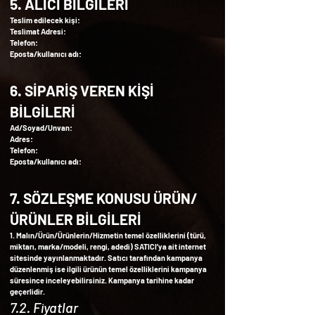
5. ALICI BİLGİLERİ
Teslim edilecek kişi:
Teslimat Adresi:
Telefon:
Eposta/kullanıcı adı:
6. SİPARİŞ VEREN KİŞİ
BİLGİLERİ
Ad/Soyad/Unvan:
Adres:
Telefon:
Eposta/kullanıcı adı:
7. SÖZLEŞME KONUSU ÜRÜN/
ÜRÜNLER BİLGİLERİ
1. Malın/Ürün/Ürünlerin/Hizmetin temel özelliklerini (türü,
miktarı, marka/modeli, rengi, adedi) SATICI’ya ait internet
sitesinde yayınlanmaktadır. Satıcı tarafından kampanya
düzenlenmiş ise ilgili ürünün temel özelliklerini kampanya
süresince inceleyebilirsiniz. Kampanya tarihine kadar
geçerlidir.
7.2. Fiyatlar