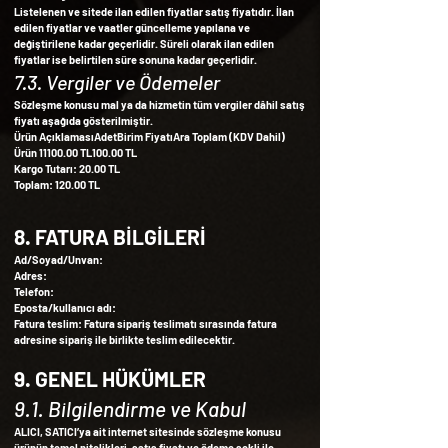
Listelenen ve sitede ilan edilen fiyatlar satış fiyatıdır. İlan
edilen fiyatlar ve vaatler güncelleme yapılana ve
değiştirilene kadar geçerlidir. Süreli olarak ilan edilen
fiyatlar ise belirtilen süre sonuna kadar geçerlidir.
7.3. Vergiler ve Ödemeler
Sözleşme konusu mal ya da hizmetin tüm vergiler dâhil satış
fiyatı aşağıda gösterilmiştir.
Ürün AçıklamasıAdetBirim FiyatıAra Toplam (KDV Dahil)
Ürün
11100.00
TL100.00 TL
Kargo Tutarı: 20.00 TL
Toplam: 120.00 TL
8. FATURA BİLGİLERİ
Ad/Soyad/Unvan:
Adres:
Telefon:
Eposta/kullanıcı adı:
Fatura teslim: Fatura sipariş teslimatı sırasında fatura
adresine sipariş ile birlikte teslim edilecektir.
9. GENEL HÜKÜMLER
9.1. Bilgilendirme ve Kabul
ALICI, SATICI’ya ait internet sitesinde sözleşme konusu
ürünün temel nitelikleri, satış fiyatı ve ödeme şekli ile