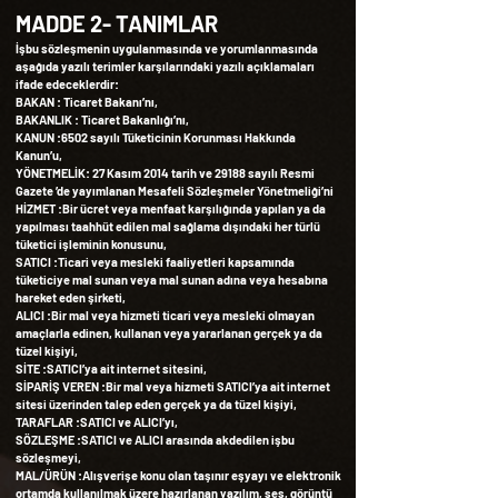
MADDE 2- TANIMLAR
İşbu sözleşmenin uygulanmasında ve yorumlanmasında
aşağıda yazılı terimler karşılarındaki yazılı açıklamaları
ifade edeceklerdir:
BAKAN : Ticaret Bakanı’nı,
BAKANLIK : Ticaret Bakanlığı’nı,
KANUN :6502 sayılı Tüketicinin Korunması Hakkında
Kanun’u,
YÖNETMELİK: 27 Kasım 2014 tarih ve 29188 sayılı Resmi
Gazete ’de yayımlanan Mesafeli Sözleşmeler Yönetmeliği’ni
HİZMET :Bir ücret veya menfaat karşılığında yapılan ya da
yapılması taahhüt edilen mal sağlama dışındaki her türlü
tüketici işleminin konusunu,
SATICI :Ticari veya mesleki faaliyetleri kapsamında
tüketiciye mal sunan veya mal sunan adına veya hesabına
hareket eden şirketi,
ALICI :Bir mal veya hizmeti ticari veya mesleki olmayan
amaçlarla edinen, kullanan veya yararlanan gerçek ya da
tüzel kişiyi,
SİTE :SATICI’ya ait internet sitesini,
SİPARİŞ VEREN :Bir mal veya hizmeti SATICI’ya ait internet
sitesi üzerinden talep eden gerçek ya da tüzel kişiyi,
TARAFLAR :SATICI ve ALICI’yı,
SÖZLEŞME :SATICI ve ALICI arasında akdedilen işbu
sözleşmeyi,
MAL/ÜRÜN :Alışverişe konu olan taşınır eşyayı ve elektronik
ortamda kullanılmak üzere hazırlanan yazılım, ses, görüntü