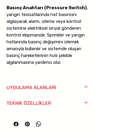
Basınç Anahtarı (Pressure Switch)
,
yangın tesisatlarında hat basıncını
algılayarak alarm, izleme veya kontrol
sistemine elektriksel sinyal gönderen
kontrol ekipmanıdır. Sprinkler ve yangın
hatlarında basınç değişimini izlemek
amacıyla kullanılır ve sistemde oluşan
basınç hareketlerinin hızlı şekilde
algılanmasına yardımcı olur.
Ürün
1/2" bağlantı
,
300 psi - 21 bar
anma basıncı
ve
4-20 psi basınç
UYGULAMA ALANLARI
ayar aralığı
ile sunulur.
Tek kart
ve
çift kart
seçenekleri sayesinde farklı
Yangın sprinkler sistemleri
TEKNİK ÖZELLİKLER
kontrol senaryolarına uyum sağlar.
Yangın alarm hatları
125/250 VAC 10,1A
ve
24 VDC 2A
Pompa odaları
Ürün Tipi:
Basınç Anahtarı (Pressure
elektriksel değerlere sahiptir. Akışkan tipi
Basınç izleme noktaları
Switch)
Endüstriyel tesisler
su
olan yangın tesisatlarında kullanıma
Bağlantı Çapı:
1/2"
Depolar
uygundur.
Kart Seçenekleri:
Tek, Çift