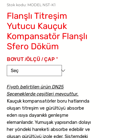
Stok kodu: MODEL NST-K1
Flanşlı Titreşim
Yutucu Kauçuk
Kompansatör Flanşlı
Sfero Döküm
BOYUT /ÖLÇÜ / ÇAP
*
Fiyatı belirtilen ürün DN25
Seçeneklerde çeşitleri mevcuttur.
Kauçuk kompansatörler boru hatlarında
oluşan titreşim ve gürültüyü absorbe
eden ısıya dayanıklı genleşme
elemanlarıdır. Yumuşak yapısından dolayı
her yöndeki hareketi absorbe edebilir ve
oluşan gürültüyü izole eder. Sistemdeki