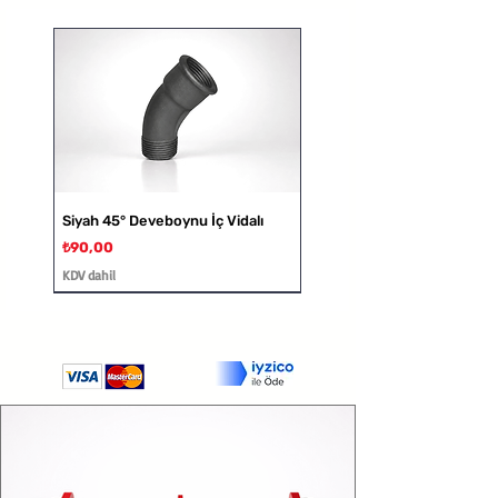
• Soğutucular
DN65
PN10/16
115
185
145
18
• Soğutma kuleleri
• Kağıt endüstrisi
DN80
PN10/16
135
200
160
20
DN100
PN10/16
150
220
180
20
Siyah 45° Deveboynu İç Vidalı
DN125
PN10/16
165
250
210
22
Fiyat
₺90,00
KDV dahil
DN150
PN10/16
180
285
240
22
DN200
PN10/16
210
340
295
24
DN250
PN16
230
405
355
26
Galvaniz 45° Deveboynu
Siyah 45° Deveboynu İç ve Dış
Galvaniz Kısa Deveboynu
Siyah Kısa Deveboynu İç Vidalı
Galvaniz Deveboynu İç Vidalı
Siyah Deveboynu İç Vidalı
Galvaniz Kısa Deveboynu
Siyah Kısa Deveboynu İç ve Dış
Siyah Deveboynu İç ve Dış Vidalı
Galvaniz Deveboynu İç ve Dış
Siyah Kruva
Galvaniz Kruva
Siyah Düz Rakor
Galvaniz Kuyruklu Konik Rakor
Siyah Kuyruklu Konik Rakor