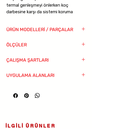
termal genleşmeyi önlerken koç
darbesine karşı da sistemi koruma
özelliğine sahiptir. Kauçuğun yapısından
dolayı ayrıca conta ve salmastra
ÜRÜN MODELLERİ / PARÇALAR
kullanımına gerek yoktur, döner flanşları
sayesinde montaj kolaylığı
NO
AÇIKLAMA
MALZEME
ÖLÇÜLER
sağlamaktadır. Kauçuğun içerisindeki
metal tel takviyesi ile maksimum 16 bara
1
KAUÇUK
EPDM or NBR
kadar dayanımı vardır. Flanşlı Titreşim
ÇALIŞMA ŞARTLARI
Yutucu Kauçuk Kompansatör
ÖLÇÜ
BASINÇ
L
d
d1
b
2
ANAHTAR
NAYLON KORT
SINIFI
ÇERÇEVE
BEZİ
MAX.ÇALIŞMA
MAX.ÇALIŞMA
UYGULAMA ALANLARI
BASINCI
SICAKLIĞI
DN32
PN10/16
95
140
100
16
3
BASINÇ
ÇELİK HALAT
• Tersane gemi endüstrisi
( KG /CM2)
( °C)
HALKASI
• Havalandırma sistemleri
• Kuvvet santralleri
10
50
DN40
PN10/16
95
150
110
16
4
FLANŞ
Sfero Döküm
• Temiz su, atık su, kondens ve buhar hatları
• Hava kompresörleri
8
70
• Pompalar
DN50
PN10/16
105
165
125
16
• Vantilatörler
5
90
İLGİLİ ÜRÜNLER
• Demir çelik endüstrisi