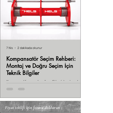
Vidalı
Vidalı
Vidalı
Fiyat
Fiyat
Fiyat
Fiyat
Fiyat
Fiyat
Fiyat
Fiyat
Fiyat
Fiyat
Fiyat
Fiyat
₺92,40
₺82,80
₺66,00
₺93,60
₺74,40
₺75,60
₺66,00
₺109,20
₺135,60
₺96,00
₺140,40
₺112,80
DN300
PN16
245
460
410
26
Fiyat
Fiyat
Fiyat
₺73,20
₺60,00
₺81,60
KDV dahil
KDV dahil
KDV dahil
KDV dahil
KDV dahil
KDV dahil
KDV dahil
KDV dahil
KDV dahil
KDV dahil
KDV dahil
KDV dahil
KDV dahil
KDV dahil
KDV dahil
7 Nis
2 dakikada okunur
Kompansatör Seçim Rehberi:
Montaj ve Doğru Seçim İçin
Teknik Bilgiler
Kompansatör seçerken öncelikle sistemin çalışma
koşullarını bilmelisin. Boru çapı (DN), basınç sınıfı
(PN), çalışma sıcaklığı ve ortam şartları belirleyici
faktörlerdir. Malzeme seçimi de önemlidir; pirinç,
paslanmaz çelik ve döküm gibi farklı malzemeler
Fiyat teklifi için formu doldurun ;
farklı avantajlar sunar.