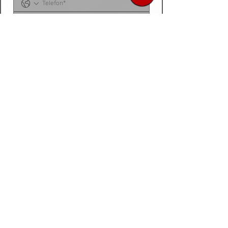
Sipariş listenizi, ürün talep belgenizi, fotoğraf 
veya videonuzu
 bu alana yükleyebilirsiniz. 
Dosyanız yoksa
, talep ettiğiniz ürünleri 
aşağıdaki 
kutucuğa tek tek yazarak
 bize 
iletebilirsiniz.
Siparis listeniz ya da urun fotograf / video /
belge
Dosya / Görsel Yükle
İleri
Sipariş listeni yolla sepete eklenmiş ve
İNDİRİMLİ
haliyle geri al.