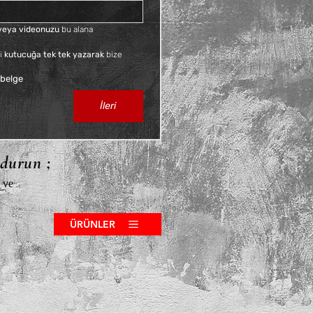
KDV dahil
f veya videonuzu
 bu alana 
i 
kutucuğa tek tek yazarak
 bize 
 belge
İleri
ldurun ;
 ve
ÜRÜNLER