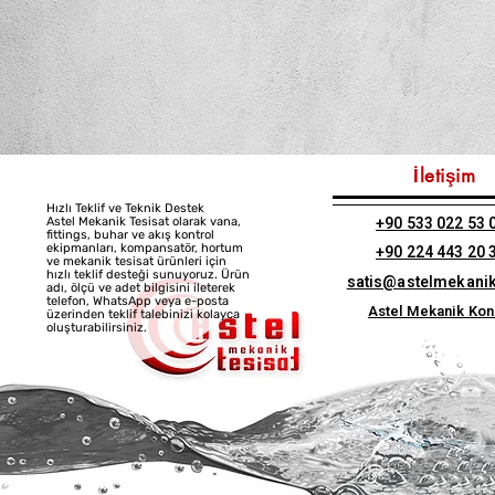
İletişim
Hızlı Teklif ve Teknik Destek
+90 533 022 53 
Astel Mekanik Tesisat olarak vana,
fittings, buhar ve akış kontrol
ekipmanları, kompansatör, hortum
+90 224 443 20 
ve mekanik tesisat ürünleri için
hızlı teklif desteği sunuyoruz. Ürün
satis@astelmekani
adı, ölçü ve adet bilgisini ileterek
telefon, WhatsApp veya e-posta
Astel Mekanik Ko
üzerinden teklif talebinizi kolayca
oluşturabilirsiniz.