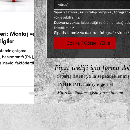
KDV dahil
Sipariş listenizi, ürün talep belgenizi, fotoğra
yükleyebilirsiniz. 
Dosyanız yoksa
, talep ettiğiniz ürünleri aşağıdak
iletebilirsiniz.
ri: Montaj ve
Siparis listeniz ya da urun fotograf / video /
lgiler
Dosya / Görsel Yükle
stemin çalışma
, basınç sınıfı (PN),
irleyici faktörlerdir.
Fiyat teklifi için formu do
, paslanmaz çelik ve
avantajlar sunar.
Sipariş listeni yolla sepete eklenmiş
İNDİRİMLİ
haliyle geri al.
Malzeme tamamsa işin yarısı tamam