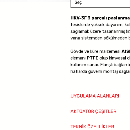
Seç
HKV-3F 3 parçalı paslanma
tesislerde yüksek dayanım, kol
sağlamak üzere tasarlanmıştır.
vana sistemden sökülmeden bak
Gövde ve küre malzemesi
AIS
elemanı
PTFE
olup kimyasal d
kullanım sunar. Flanşlı bağlant
hatlarda güvenli montaj sağlar
Tam geçişli (full bore) tasarı
-25°C ile +180°C sıcaklık aralığ
UYGULAMA ALANLARI
basınç sınıfı ile ağır hizmet koş
Kimyasal tesisler
AKTÜATÖR ÇEŞİTLERİ
Gıda ve hijyenik hatlar
Su ve sıvı transfer sistemleri
Manuel kol (standart)
Basınçlı hava hatları
TEKNİK ÖZELLİKLER
Pnömatik aktüatör (opsiyonel)