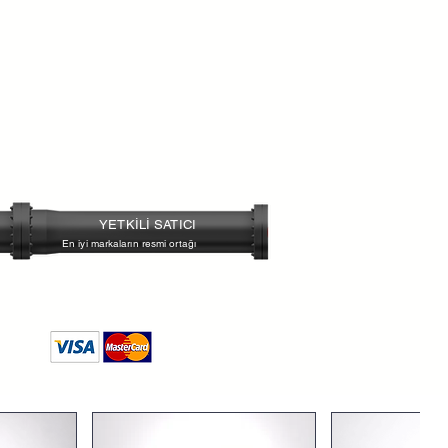
C
)
YETKİLİ SATICI
En iyi markaların resmi ortağı