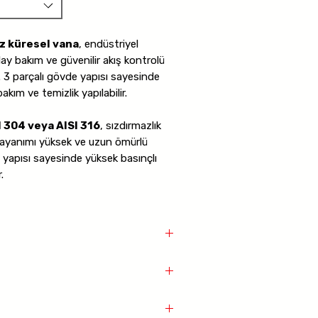
z küresel vana
, endüstriyel
ay bakım ve güvenilir akış kontrolü
 3 parçalı gövde yapısı sayesinde
ım ve temizlik yapılabilir.
I 304 veya AISI 316
, sızdırmazlık
ayanımı yüksek ve uzun ömürlü
ı yapısı sayesinde yüksek basınçlı
.
mı sayesinde akış kaybı minimumdur.
ında çalışabilir ve
PN25 / PN63
ullarında güvenle kullanılabilir.