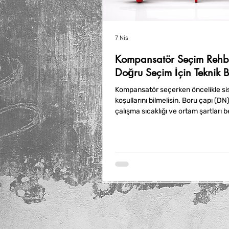
7 Nis
Kompansatör Seçim Rehbe
Doğru Seçim İçin Teknik Bi
Kompansatör seçerken öncelikle si
koşullarını bilmelisin. Boru çapı (DN)
çalışma sıcaklığı ve ortam şartları bel
Malzeme seçimi de önemlidir; pirinç
döküm gibi farklı malzemeler farklı 