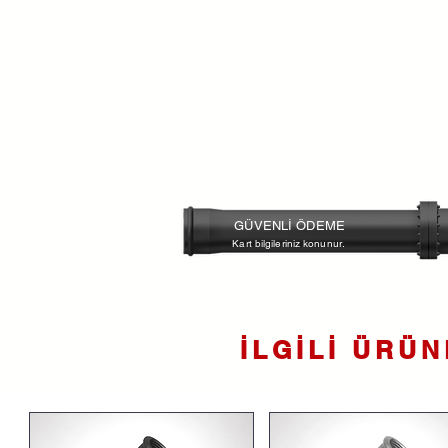
GÜVENLİ ÖDEME
Kart bilgileriniz konunur.
İLGİLİ ÜRÜ