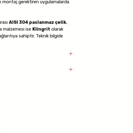
n montaj gerektiren uygulamalarda
ırası
AISI 304 paslanmaz çelik
,
ta malzemesi ise
Klingrit
olarak
ğlantıya sahiptir. Teknik bilgide
cm3 standart
,
kontak 16 A (NK)
lık 7 bar / 160°C
değerleri yer alır.
i sıvı uygulamalarında güvenilir bir
Ürün katalog fiyatı
13.040
rı
maları
olü
Paslanmaz Çelik
art
c