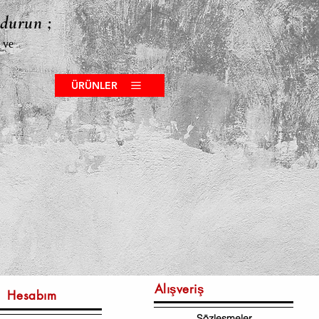
ldurun ;
 ve
ÜRÜNLER
Alışveriş
Hesabım
Sözleşmeler