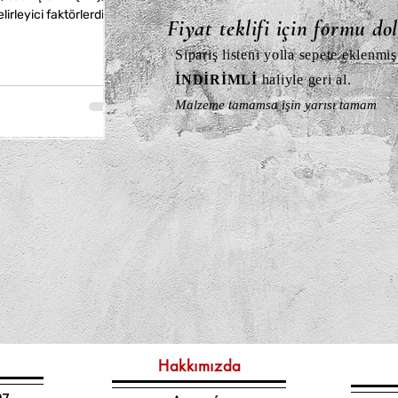
irleyici faktörlerdir.
Fiyat teklifi için formu do
, paslanmaz çelik ve
avantajlar sunar.
Sipariş listeni yolla sepete eklenmiş
İNDİRİMLİ
haliyle geri al.
Malzeme tamamsa işin yarısı tamam
Hakkımızda