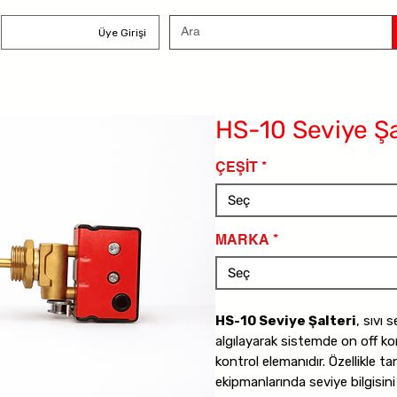
Üye Girişi
HS-10 Seviye Şa
ÇEŞİT
*
Seç
MARKA
*
Seç
HS-10 Seviye Şalteri
, sıvı 
algılayarak sistemde on off ko
kontrol elemanıdır. Özellikle t
ekipmanlarında seviye bilgisini a