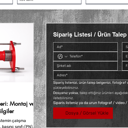
Sipariş Listesi / Ürün Talep 
Siyah Kısa Deveboynu İç ve Dış
Galvaniz Kuyruklu Konik Rakor
Siyah Deveboynu İç ve 
Siyah Kuyruklu Konik 
Vidalı
Fiyat
Fiyat
Fiyat
₺140,40
₺66,00
₺112,80
Fiyat
₺60,00
KDV dahil
KDV dahil
KDV dahil
KDV dahil
Sipariş listenizi, ürün talep belgenizi, fotoğra
yükleyebilirsiniz. 
Dosyanız yoksa
, talep ettiğiniz ürünleri aşağıdak
iletebilirsiniz.
ri: Montaj ve
Siparis listeniz ya da urun fotograf / video /
lgiler
Dosya / Görsel Yükle
stemin çalışma
, basınç sınıfı (PN),