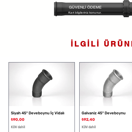
GÜVENLİ ÖDEME
Kart bilgileriniz konunur.
İLGİLİ ÜRÜ
Siyah 45° Deveboynu İç Vidalı
Galvaniz 45° Deveboynu
Fiyat
Fiyat
₺90,00
₺92,40
KDV dahil
KDV dahil