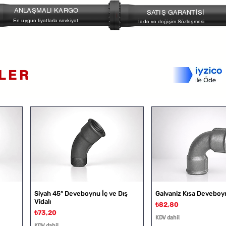
Maks. Basınç / Sıcaklık:
7 bar / 
ANLAŞMALI KARGO
SATIŞ GARANTİSİ
Conta Malzemesi:
Klingrit
En uygun fiyatlarla sevkiyat
İade ve değişim Sözleşmesi
Yatay yan montaj için uygundur
Kompakt yapıdadır
Tank ve depo uygulamalarında p
Mekanik seviye algılama prensibiy
Paslanmaz şamandıra yapısı say
NLER
Siyah 45° Deveboynu İç ve Dış
Galvaniz Kısa Deveboy
Vidalı
Fiyat
₺82,80
Fiyat
₺73,20
KDV dahil
KDV dahil