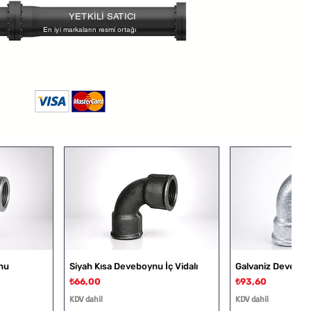
160°C
YETKİLİ SATICI
En iyi markaların resmi ortağı
ratik çözüm sunar
le çalışır
esinde dayanımlıdır
nu
Siyah Kısa Deveboynu İç Vidalı
Galvaniz Deveboyn
Fiyat
Fiyat
₺66,00
₺93,60
KDV dahil
KDV dahil