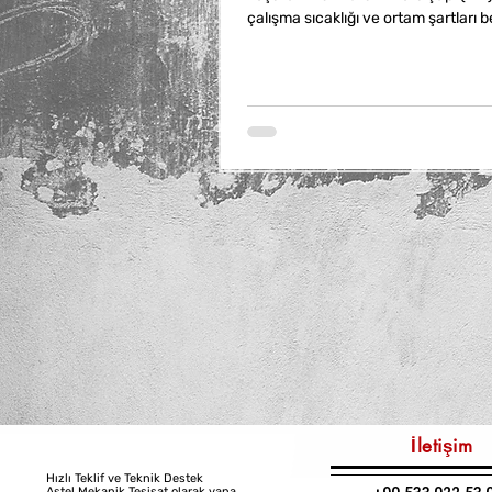
çalışma sıcaklığı ve ortam şartları bel
Malzeme seçimi de önemlidir; pirinç
döküm gibi farklı malzemeler farklı 
İletişim
Hızlı Teklif ve Teknik Destek
Astel Mekanik Tesisat olarak vana,