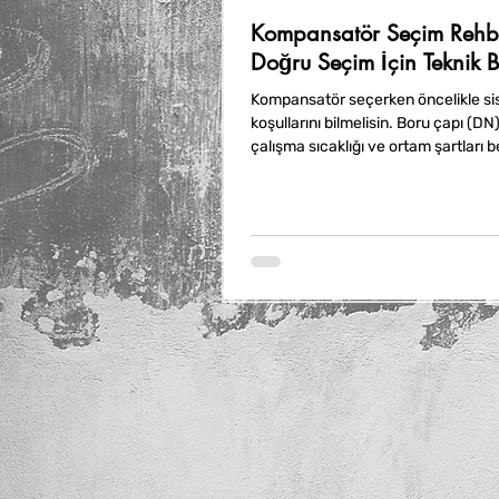
Kompansatör Seçim Rehbe
Doğru Seçim İçin Teknik Bi
Kompansatör seçerken öncelikle si
koşullarını bilmelisin. Boru çapı (DN)
çalışma sıcaklığı ve ortam şartları bel
Malzeme seçimi de önemlidir; pirinç
döküm gibi farklı malzemeler farklı 