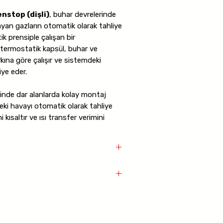
nstop (dişli)
, buhar devrelerinde
an gazların otomatik olarak tahliye
k prensiple çalışan bir
 termostatik kapsül, buhar ve
kına göre çalışır ve sistemdeki
ye eder.
inde dar alanlarda kolay montaj
ki havayı otomatik olarak tahliye
 kısaltır ve ısı transfer verimini
mı
paslanmaz çelik
, kapsül yapısı
 termostatik elemandan oluşur.
-16 bar
, maksimum çalışma sıcaklığı
op
mleri