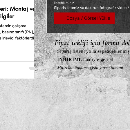
iletebilirsiniz.
ri: Montaj ve
Siparis listeniz ya da urun fotograf / video /
lgiler
Dosya / Görsel Yükle
stemin çalışma
, basınç sınıfı (PN),
irleyici faktörlerdir.
Fiyat teklifi için formu do
, paslanmaz çelik ve
avantajlar sunar.
Sipariş listeni yolla sepete eklenmiş
İNDİRİMLİ
haliyle geri al.
Malzeme tamamsa işin yarısı tamam