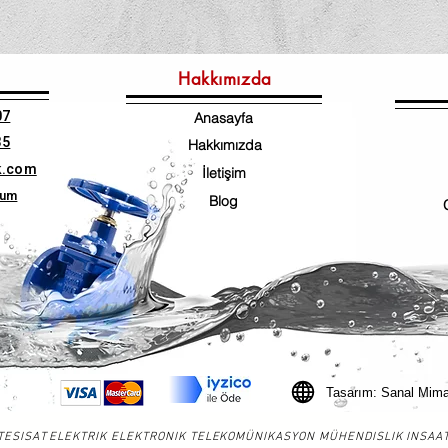
Hakkımızda
07
Anasayfa
35
Hakkımızda
k.com
İletişim
num
Blog
Tasarım: Sanal Mima
ESISAT ELEKTRIK ELEKTRONIK TELEKOMÜNIKASYON MÜHENDISLIK INSAAT SA