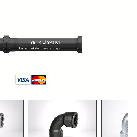
YETKİLİ SATICI
En iyi markaların resmi ortağı