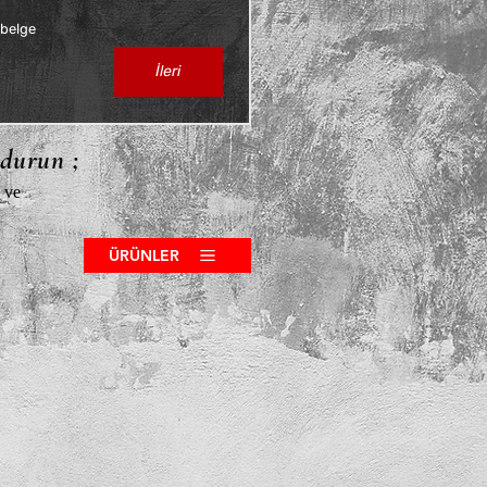
 belge
İleri
ldurun ;
 ve
ÜRÜNLER