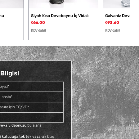
nu
Siyah Kısa Deveboynu İç Vidalı
Galvaniz Deveboyn
Fiyat
Fiyat
₺66,00
₺93,60
KDV dahil
KDV dahil
Bilgisi
Dış Vidalı
Rakor
Galvaniz Deveboynu İç ve Dış
Siyah Kruva
Vidalı
Fiyat
₺109,20
Fiyat
₺81,60
KDV dahil
KDV dahil
f veya videonuzu
 bu alana 
i 
kutucuğa tek tek yazarak
 bize 