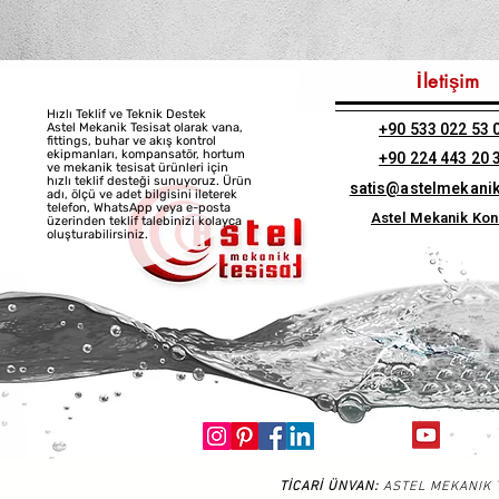
İletişim
Hızlı Teklif ve Teknik Destek
+90 533 022 53 
Astel Mekanik Tesisat olarak vana,
fittings, buhar ve akış kontrol
ekipmanları, kompansatör, hortum
+90 224 443 20 
ve mekanik tesisat ürünleri için
hızlı teklif desteği sunuyoruz. Ürün
satis@astelmekani
adı, ölçü ve adet bilgisini ileterek
telefon, WhatsApp veya e-posta
Astel Mekanik Ko
üzerinden teklif talebinizi kolayca
oluşturabilirsiniz.
TİCARİ ÜNVAN:
ASTEL MEKANIK T