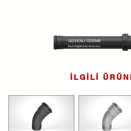
GÜVENLİ ÖDEME
Kart bilgileriniz konunur.
İLGİLİ ÜRÜ