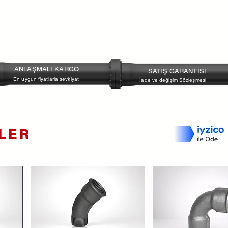
Kapsül:
Termostatik kapsül
Bağlantı Tipi:
Dişli
Çalışma Basıncı:
10 - 16 Bar
Çalışma Sıcaklığı:
200 - 220 C
ANLAŞMALI KARGO
SATIŞ GARANTİSİ
En uygun fiyatlarla sevkiyat
İade ve değişim Sözleşmesi
NLER