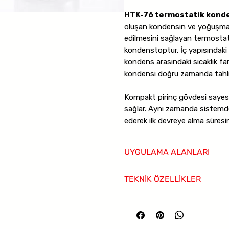
HTK-76 termostatik konde
oluşan kondensin ve yoğuşmay
edilmesini sağlayan termostati
kondenstoptur. İç yapısındaki
kondens arasındaki sıcaklık far
kondensi doğru zamanda tahli
Kompakt pirinç gövdesi sayes
sağlar. Aynı zamanda sistemde
ederek ilk devreye alma süresini
artırır.
UYGULAMA ALANLARI
Ürün gövdesi
pirinç
, iç aksa
ise yüksek sıcaklığa dayanıklı
Buhar hat sonları
TEKNİK ÖZELLİKLER
Maksimum çalışma basıncı
10
Serpantin girişleri
200-220 C
aralığındadır.
Isı eşanjörleri
Ürün Tipi:
Termostatik kondenst
Radyatör hatları
Gövde:
Pirinç
Buhar dağıtım sistemleri
İç Aksam:
Paslanmaz Çelik
Küçük ve orta ölçekli buhar siste