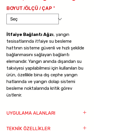
BOYUT /ÖLÇÜ / ÇAP
*
İtfaiye Bağlantı Ağzı
, yangın
tesisatlarında itfaiye su besleme
hattının sisteme güvenli ve hızlı şekilde
bağlanmasını sağlayan bağlantı
elemanıdır. Yangın anında dışarıdan su
takviyesi yapılabilmesi için kullanılan bu
ürün, özellikle bina dış cephe yangın
hatlarında ve yangın dolap sistemi
besleme noktalarında kritik görev
üstlenir.
Ürün,
kurt ağzı - dişli bağlantı
UYGULAMA ALANLARI
yapısına sahiptir.
175 psi - 12 bar
maksimum çalışma basıncı
ve
Yangın tesisatları
TEKNİK ÖZELLİKLER
GGG50 sfero döküm gövde
ile
Bina dış cephe yangın besleme noktaları