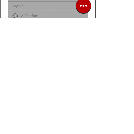
Sipariş listenizi, ürün talep belgenizi, fotoğraf 
veya videonuzu
 bu alana yükleyebilirsiniz. 
Dosyanız yoksa
, talep ettiğiniz ürünleri 
aşağıdaki 
kutucuğa tek tek yazarak
 bize 
iletebilirsiniz.
Siparis listeniz ya da urun fotograf / video /
belge
Dosya / Görsel Yükle
İleri