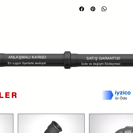
O ring
NBR
Su deniz suyu toz gaz atık su
Üst flanş
ISO 5211
ANLAŞMALI KARGO
SATIŞ GARANTİSİ
En uygun fiyatlarla sevkiyat
İade ve değişim Sözleşmesi
NLER