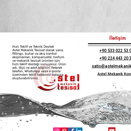
İletişim
Hızlı Teklif ve Teknik Destek
+90 533 022 53 
Astel Mekanik Tesisat olarak vana,
fittings, buhar ve akış kontrol
ekipmanları, kompansatör, hortum
+90 224 443 20 
ve mekanik tesisat ürünleri için
hızlı teklif desteği sunuyoruz. Ürün
satis@astelmekani
adı, ölçü ve adet bilgisini ileterek
telefon, WhatsApp veya e-posta
Astel Mekanik Ko
üzerinden teklif talebinizi kolayca
oluşturabilirsiniz.