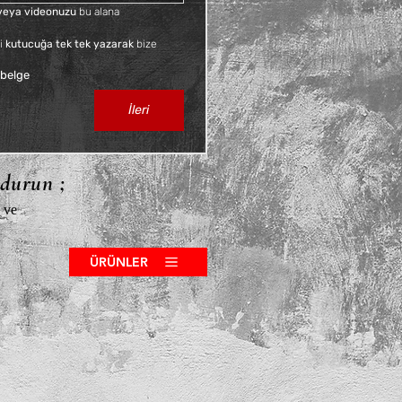
f veya videonuzu
 bu alana 
i 
kutucuğa tek tek yazarak
 bize 
 belge
İleri
ldurun ;
 ve
ÜRÜNLER