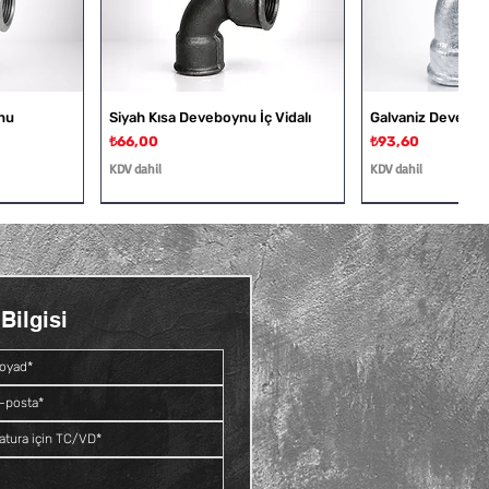
nu
Siyah Kısa Deveboynu İç Vidalı
Galvaniz Deveboyn
Fiyat
Fiyat
₺66,00
₺93,60
KDV dahil
KDV dahil
Bilgisi
Dış Vidalı
Rakor
Galvaniz Deveboynu İç ve Dış
Siyah Kruva
Vidalı
Fiyat
₺109,20
Fiyat
₺81,60
KDV dahil
KDV dahil