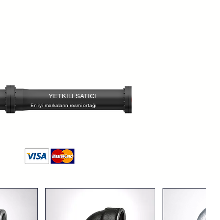
 ve hava hatları
YETKİLİ SATICI
En iyi markaların resmi ortağı