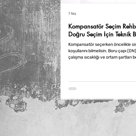
7 Nis
Kompansatör Seçim Rehbe
Doğru Seçim İçin Teknik Bi
Kompansatör seçerken öncelikle si
koşullarını bilmelisin. Boru çapı (DN)
çalışma sıcaklığı ve ortam şartları bel
Malzeme seçimi de önemlidir; pirinç
döküm gibi farklı malzemeler farklı 