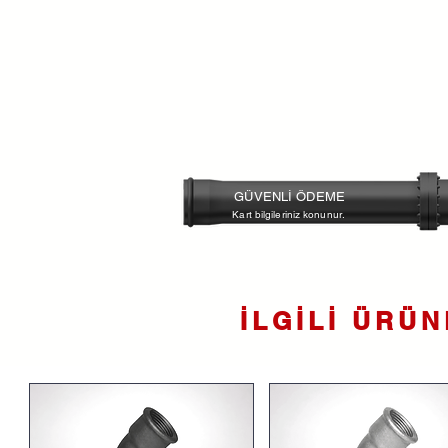
GÜVENLİ ÖDEME
Kart bilgileriniz konunur.
İLGİLİ ÜRÜ