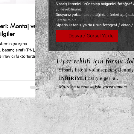
Sipariş listenizi, ürün talep belgenizi, fotoğra
yükleyebilirsiniz. 
Dosyanız yoksa
, talep ettiğiniz ürünleri aşağıdak
iletebilirsiniz.
ri: Montaj ve
Siparis listeniz ya da urun fotograf / video /
lgiler
Dosya / Görsel Yükle
stemin çalışma
, basınç sınıfı (PN),
irleyici faktörlerdir.
Fiyat teklifi için formu do
, paslanmaz çelik ve
avantajlar sunar.
Sipariş listeni yolla sepete eklenmiş
İNDİRİMLİ
haliyle geri al.
Malzeme tamamsa işin yarısı tamam