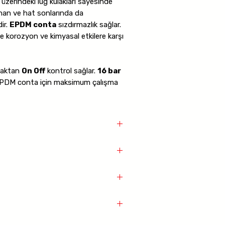
 üzerindeki lug kulakları sayesinde
nan ve hat sonlarında da
dir.
EPDM conta
sızdırmazlık sağlar.
le korozyon ve kimyasal etkilere karşı
uzaktan
On Off
kontrol sağlar.
16 bar
 EPDM conta için maksimum çalışma
endirme sistemleri
ri
C
n Off
ri
 Off
letmeleri