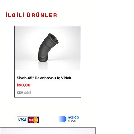
İLGİLİ ÜRÜNLER
Siyah 45° Deveboynu İç Vidalı
Fiyat
₺90,00
KDV dahil