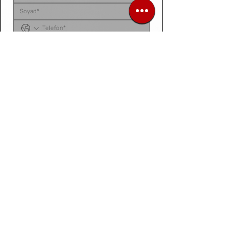
Sipariş listenizi, ürün talep belgenizi, fotoğraf 
veya videonuzu
 bu alana yükleyebilirsiniz. 
Dosyanız yoksa
, talep ettiğiniz ürünleri 
aşağıdaki 
kutucuğa tek tek yazarak
 bize 
iletebilirsiniz.
Siparis listeniz ya da urun fotograf / video /
belge
Dosya / Görsel Yükle
İleri