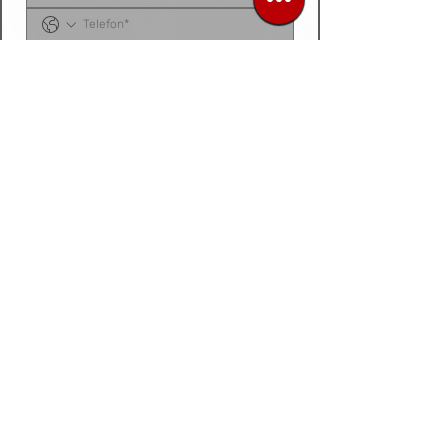
Sipariş listenizi, ürün talep belgenizi, fotoğraf 
veya videonuzu
 bu alana yükleyebilirsiniz. 
Dosyanız yoksa
, talep ettiğiniz ürünleri 
aşağıdaki 
kutucuğa tek tek yazarak
 bize 
iletebilirsiniz.
Siparis listeniz ya da urun fotograf / video /
belge
Dosya / Görsel Yükle
İleri
Sipariş listeni yolla sepete eklenmiş ve