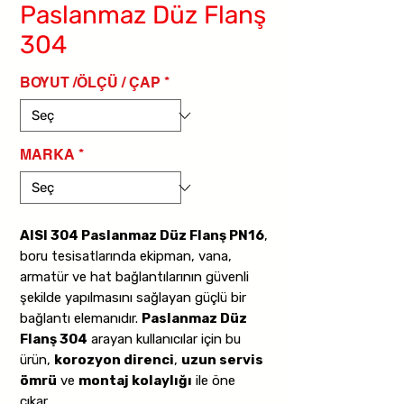
Paslanmaz Düz Flanş
304
BOYUT /ÖLÇÜ / ÇAP
*
MARKA
*
AISI 304 Paslanmaz Düz Flanş PN16
,
boru tesisatlarında ekipman, vana,
armatür ve hat bağlantılarının güvenli
şekilde yapılmasını sağlayan güçlü bir
bağlantı elemanıdır.
Paslanmaz Düz
Flanş 304
arayan kullanıcılar için bu
ürün,
korozyon direnci
,
uzun servis
ömrü
ve
montaj kolaylığı
ile öne
çıkar.