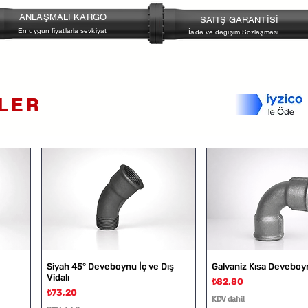
Yüksek sıcaklık gerektiren uygu
ANLAŞMALI KARGO
SATIŞ GARANTİSİ
En uygun fiyatlarla sevkiyat
İade ve değişim Sözleşmesi
NLER
Siyah 45° Deveboynu İç ve Dış
Galvaniz Kısa Deveboy
Vidalı
Fiyat
₺82,80
Fiyat
₺73,20
KDV dahil