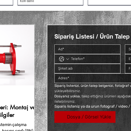
KDV dahil
Sipariş Listesi / Ürün Talep 
Siyah Kısa Deveboynu İç ve Dış
Galvaniz Kuyruklu Konik Rakor
Siyah Deveboynu İç ve 
Siyah Kuyruklu Konik 
Vidalı
Fiyat
Fiyat
Fiyat
₺140,40
₺66,00
₺112,80
Fiyat
₺60,00
KDV dahil
KDV dahil
KDV dahil
KDV dahil
Sipariş listenizi, ürün talep belgenizi, fotoğra
yükleyebilirsiniz. 
Dosyanız yoksa
, talep ettiğiniz ürünleri aşağıdak
iletebilirsiniz.
ri: Montaj ve
Siparis listeniz ya da urun fotograf / video /
lgiler
Dosya / Görsel Yükle
stemin çalışma
, basınç sınıfı (PN),