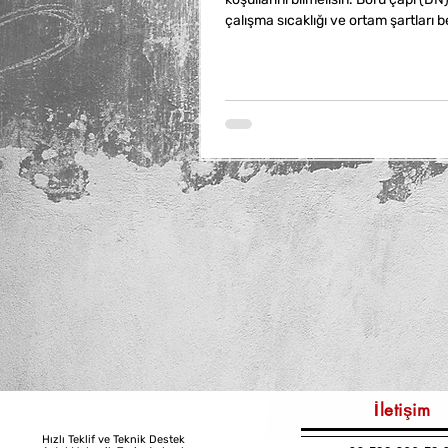
çalışma sıcaklığı ve ortam şartları bel
Malzeme seçimi de önemlidir; pirinç
döküm gibi farklı malzemeler farklı 
İletişim
Hızlı Teklif ve Teknik Destek