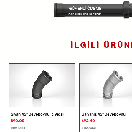
GÜVENLİ ÖDEME
Kart bilgileriniz konunur.
İLGİLİ ÜRÜ
Siyah 45° Deveboynu İç Vidalı
Galvaniz 45° Deveboynu
Fiyat
Fiyat
₺90,00
₺92,40
KDV dahil
KDV dahil