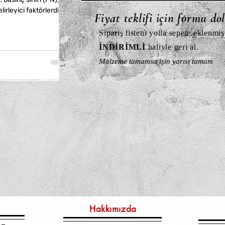
irleyici faktörlerdir.
Fiyat teklifi için formu do
, paslanmaz çelik ve
avantajlar sunar.
Sipariş listeni yolla sepete eklenmiş
İNDİRİMLİ
haliyle geri al.
Malzeme tamamsa işin yarısı tamam
Hakkımızda