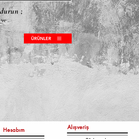
ldurun ;
 ve
ÜRÜNLER
Alışveriş
Hesabım