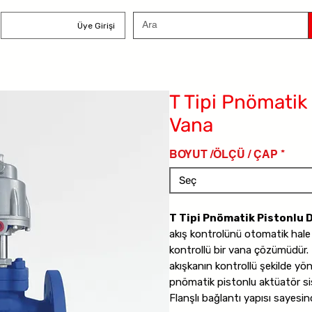
Üye Girişi
T Tipi Pnömatik
Vana
BOYUT /ÖLÇÜ / ÇAP
*
Seç
T Tipi Pnömatik Pistonlu
akış kontrolünü otomatik hale 
kontrollü bir vana çözümüdür. 
akışkanın kontrollü şekilde yön
pnömatik pistonlu aktüatör sis
Flanşlı bağlantı yapısı sayesi