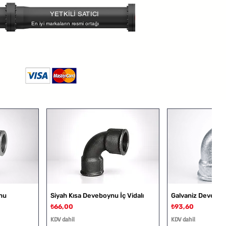
lamalarda kullanıma uygundur
YETKİLİ SATICI
En iyi markaların resmi ortağı
nu
Siyah Kısa Deveboynu İç Vidalı
Galvaniz Deveboyn
Fiyat
Fiyat
₺66,00
₺93,60
KDV dahil
KDV dahil