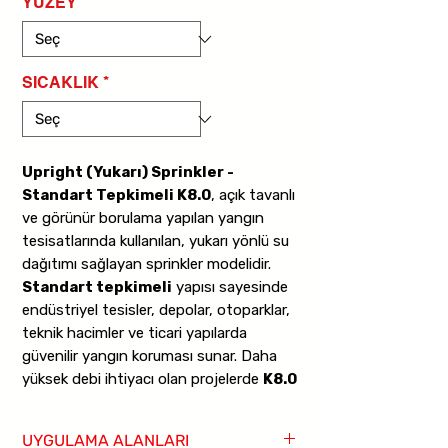
YÜZEY
*
SICAKLIK
*
Upright (Yukarı) Sprinkler -
Standart Tepkimeli K8.0
, açık tavanlı
ve görünür borulama yapılan yangın
tesisatlarında kullanılan, yukarı yönlü su
dağıtımı sağlayan sprinkler modelidir.
Standart tepkimeli
yapısı sayesinde
endüstriyel tesisler, depolar, otoparklar,
teknik hacimler ve ticari yapılarda
güvenilir yangın koruması sunar. Daha
yüksek debi ihtiyacı olan projelerde
K8.0
(115)
değeri sayesinde standart K5.6
modellere göre daha yüksek su boşaltım
UYGULAMA ALANLARI