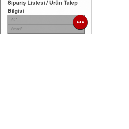
Sipariş Listesi / Ürün Talep 
Bilgisi
Sipariş listenizi, ürün talep belgenizi, fotoğraf 
veya videonuzu
 bu alana yükleyebilirsiniz. 
Dosyanız yoksa
, talep ettiğiniz ürünleri 
aşağıdaki 
kutucuğa tek tek yazarak
 bize 
iletebilirsiniz.
Siparis listeniz ya da urun fotograf / video /
belge
Dosya / Görsel Yükle