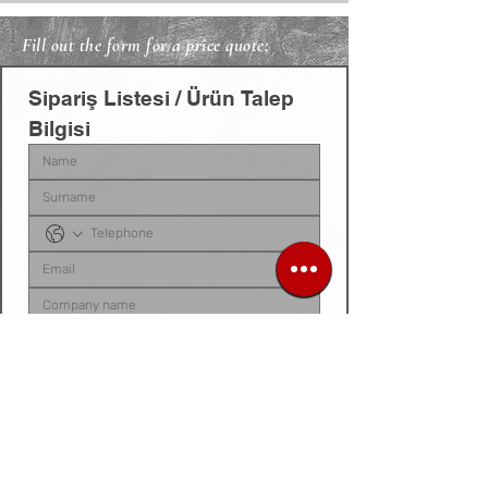
Fill out the form for a price quote;
Sipariş Listesi / Ürün Talep 
Bilgisi
Sipariş listenizi, ürün talep belgenizi, fotoğraf 
veya videonuzu
 bu alana yükleyebilirsiniz. 
Dosyanız yoksa
, talep ettiğiniz ürünleri 
aşağıdaki 
kutucuğa tek tek yazarak
 bize 
iletebilirsiniz.