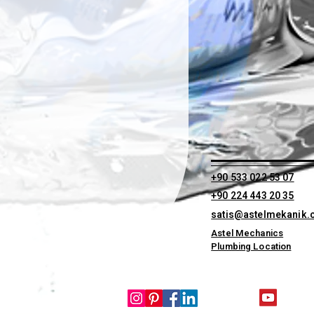
+90 533 022 53 07
+90 224 443 20 35
satis@astelmekanik
Astel Mechanics
Plumbing Location