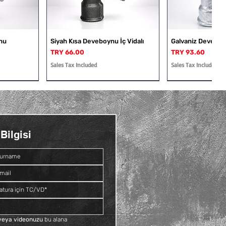
nu
Siyah Kısa Deveboynu İç Vidalı
Galvaniz Deveboyn
Price
Price
TRY 66.00
TRY 93.60
Sales Tax Included
Sales Tax Included
Bilgisi
Dış Vidalı
Rakor
Galvaniz Deveboynu İç ve Dış
Siyah Kruva
Vidalı
Price
TRY 109.20
Price
TRY 81.60
Sales Tax Included
Sales Tax Included
f veya videonuzu
 bu alana 