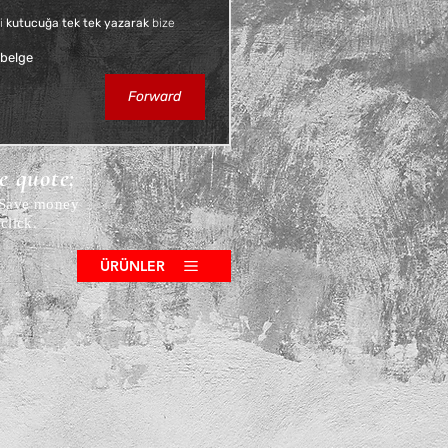
i 
kutucuğa tek tek yazarak
 bize 
 belge
Forward
ce quote;
! Save money
click.
ÜRÜNLER