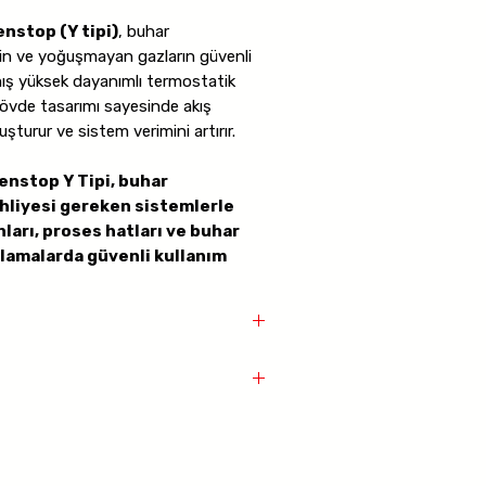
nstop (Y tipi)
, buhar
in ve yoğuşmayan gazların güvenli
nmış yüksek dayanımlı termostatik
gövde tasarımı sayesinde akış
turur ve sistem verimini artırır.
nstop Y Tipi, buhar
hliyesi gereken sistemlerle
arı, proses hatları ve buhar
lamalarda güvenli kullanım
ar ve kondens arasındaki sıcaklık
sin doğru zamanda tahliye edilmesini
ki havayı otomatik olarak dışarı
zlandırır.
 dövme çelik
, iç aksamı
ısı yüksek sıcaklığa dayanıklı