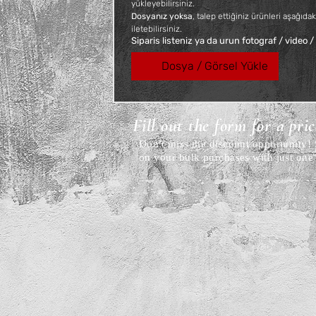
yükleyebilirsiniz. 
Dosyanız yoksa
, talep ettiğiniz ürünleri aşağıdak
iletebilirsiniz.
Siparis listeniz ya da urun fotograf / video /
Dosya / Görsel Yükle
Fill out the form for a pri
Don't miss the discount opportunity
on your bulk purchases with just one 