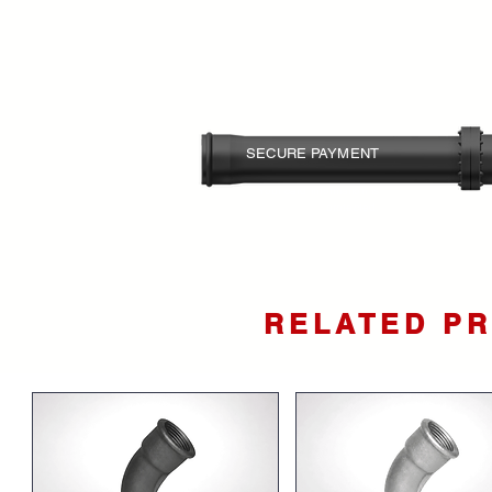
SECURE PAYMENT
Your card information is
protected.
RELATED P