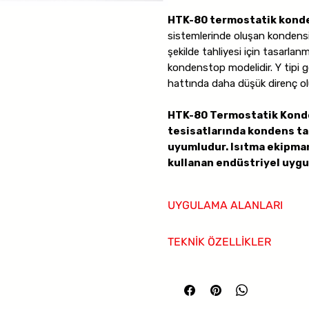
HTK-80 termostatik konde
sistemlerinde oluşan kondens
şekilde tahliyesi için tasarla
kondenstop modelidir. Y tipi 
hattında daha düşük direnç oluş
HTK-80 Termostatik Konde
tesisatlarında kondens ta
uyumludur. Isıtma ekipmanl
kullanan endüstriyel uygu
sağlar.
UYGULAMA ALANLARI
Termostatik kapsül yapısı, buh
farkına göre çalışarak konden
Yüksek basınçlı buhar hatları
TEKNİK ÖZELLİKLER
sağlar. Aynı zamanda sistemde
Isı eşanjörleri
atarak devreye alma sürecini hı
Proses ekipmanları
Aktüatör Çeşitleri
Buhar dağıtım hatları
Aktüatör yoktur
Kazan çıkış hatları
Ürün gövdesi
karbon çelik /
Teknik Özellikler
Endüstriyel tesisatlar
paslanmaz çelik
, kapsül yap