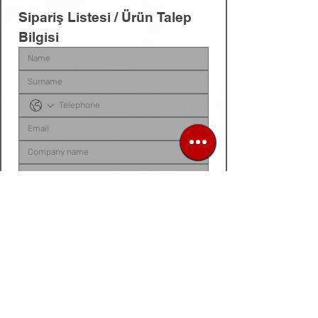
Sipariş Listesi / Ürün Talep 
Bilgisi
Sipariş listenizi, ürün talep belgenizi, fotoğraf 
veya videonuzu
 bu alana yükleyebilirsiniz. 
Dosyanız yoksa
, talep ettiğiniz ürünleri 
aşağıdaki 
kutucuğa tek tek yazarak
 bize 
iletebilirsiniz.
Siparis listeniz ya da urun fotograf / video /
belge
Dosya / Görsel Yükle