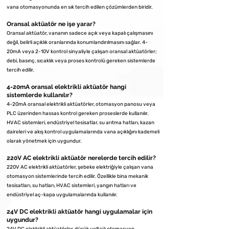
vana otomasyonunda en sık tercih edilen çözümlerden biridir.
Oransal aktüatör ne işe yarar?
Oransal aktüatör, vananın sadece açık veya kapalı çalışmasını
değil, belirli açıklık oranlarında konumlandırılmasını sağlar. 4-
20mA veya 2-10V kontrol sinyaliyle çalışan oransal aktüatörler;
debi, basınç, sıcaklık veya proses kontrolü gereken sistemlerde
tercih edilir.
4-20mA oransal elektrikli aktüatör hangi
sistemlerde kullanılır?
4-20mA oransal elektrikli aktüatörler, otomasyon panosu veya
PLC üzerinden hassas kontrol gereken proseslerde kullanılır.
HVAC sistemleri, endüstriyel tesisatlar, su arıtma hatları, kazan
daireleri ve akış kontrol uygulamalarında vana açıklığını kademeli
olarak yönetmek için uygundur.
220V AC elektrikli aktüatör nerelerde tercih edilir?
220V AC elektrikli aktüatörler, şebeke elektriğiyle çalışan vana
otomasyon sistemlerinde tercih edilir. Özellikle bina mekanik
tesisatları, su hatları, HVAC sistemleri, yangın hatları ve
endüstriyel aç-kapa uygulamalarında kullanılır.
24V DC elektrikli aktüatör hangi uygulamalar için
uygundur?
24V DC elektrikli aktüatörler, düşük voltajlı otomasyon