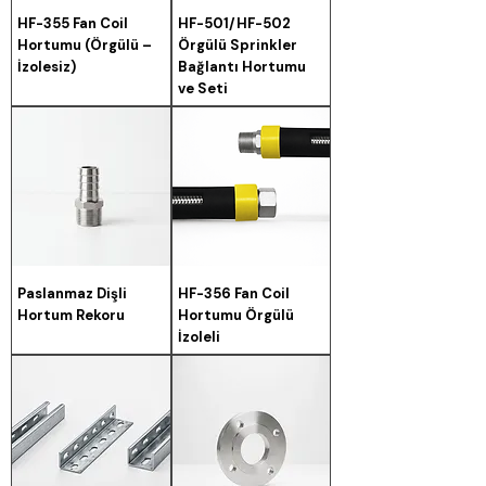
HF-355 Fan Coil
HF-501/HF-502
Hortumu (Örgülü –
Örgülü Sprinkler
İzolesiz)
Bağlantı Hortumu
ve Seti
Paslanmaz Dişli
HF-356 Fan Coil
Hortum Rekoru
Hortumu Örgülü
İzoleli