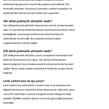
sistemlerinde güvenli ve kontrollü çalışma için kullanılır. PLC
kontrollü sistemler, otomasyon panoları, makine tesisatları ve
düşük gerilim istenen proses hatları için uygundur.
Tek etkili pnömatik aktüatör nedir?
Tek etkili pnömatik aktüatör, basınçlı hava ile bir yönde hareket
eder ve yay dönüş mekanizmasıyla eski konumuna döner. Hava
kesildiğinde vananın güvenli konuma dönmesi istenen
sistemlerde tercih edilir. Bu nedenle emniyet odaklı
uygulamalarda avantaj sağlar.
Çift etkili pnömatik aktüatör nedir?
Çift etkili pnömatik aktüatör, açma ve kapama hareketinin her
ikisini de basınçlı hava ile yapar. Yay dönüş mekanizması
bulunmadığı için hava beslemesiyle iki yönde kontrollü hareket
sağlar. Sık aç-kapa yapılan endüstriyel hatlarda yaygın olarak
kullanılır.
Limit switch box ne işe yarar?
Limit switch box, aktüatörlü vananın açık veya kapalı konum
bilgisini otomasyon sistemine ileten aksesuardır. Operatör, pano
veya PLC üzerinden vananın hangi konumda olduğunu takip
edebilir. Özellikle uzaktan izleme ve proses güvenliği açısından
önemlidir.