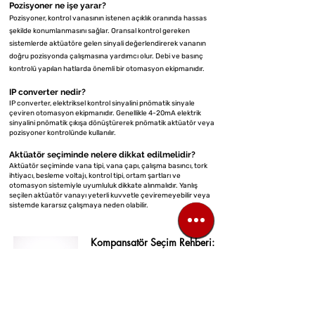
Pozisyoner ne işe yarar?
Pozisyoner, kontrol vanasının istenen açıklık oranında hassas
şekilde konumlanmasını sağlar. Oransal kontrol gereken
sistemlerde aktüatöre gelen sinyali değerlendirerek vananın
doğru pozisyonda çalışmasına yardımcı olur. Debi ve basınç
kontrolü yapılan hatlarda önemli bir otomasyon ekipmanıdır.
IP converter nedir?
IP converter, elektriksel kontrol sinyalini pnömatik sinyale
çeviren otomasyon ekipmanıdır. Genellikle 4-20mA elektrik
sinyalini pnömatik çıkışa dönüştürerek pnömatik aktüatör veya
pozisyoner kontrolünde kullanılır.
Aktüatör seçiminde nelere dikkat edilmelidir?
Aktüatör seçiminde vana tipi, vana çapı, çalışma basıncı, tork
ihtiyacı, besleme voltajı, kontrol tipi, ortam şartları ve
otomasyon sistemiyle uyumluluk dikkate alınmalıdır. Yanlış
seçilen aktüatör vanayı yeterli kuvvetle çeviremeyebilir veya
sistemde kararsız çalışmaya neden olabilir.
Kompansatör Seçim Rehberi:
Montaj ve Doğru Seçim İçin
Teknik Bilgiler
7 Nis
2 dakikada okunur