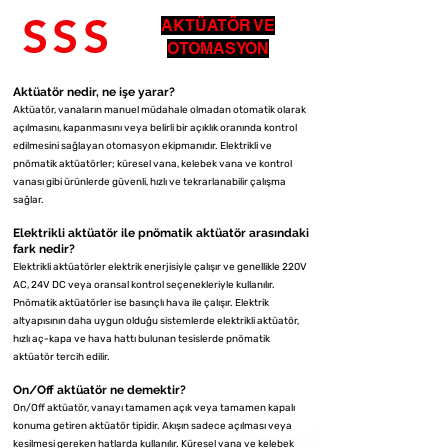
S S S
AKTÜATÖR VE
OTOMASYON
Aktüatör nedir, ne işe yarar?
Aktüatör, vanaların manuel müdahale olmadan otomatik olarak
açılmasını, kapanmasını veya belirli bir açıklık oranında kontrol
edilmesini sağlayan otomasyon ekipmanıdır. Elektrikli ve
pnömatik aktüatörler; küresel vana, kelebek vana ve kontrol
vanası gibi ürünlerde güvenli, hızlı ve tekrarlanabilir çalışma
sağlar.
Elektrikli aktüatör ile pnömatik aktüatör arasındaki
fark nedir?
Elektrikli aktüatörler elektrik enerjisiyle çalışır ve genellikle 220V
AC, 24V DC veya oransal kontrol seçenekleriyle kullanılır.
Pnömatik aktüatörler ise basınçlı hava ile çalışır. Elektrik
altyapısının daha uygun olduğu sistemlerde elektrikli aktüatör,
hızlı aç-kapa ve hava hattı bulunan tesislerde pnömatik
aktüatör tercih edilir.
On/Off aktüatör ne demektir?
On/Off aktüatör, vanayı tamamen açık veya tamamen kapalı
konuma getiren aktüatör tipidir. Akışın sadece açılması veya
kesilmesi gereken hatlarda kullanılır. Küresel vana ve kelebek